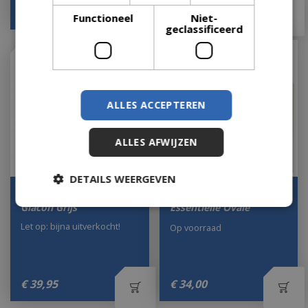
€
37
,
50
€
65
,
00
Functioneel
Niet-
geclassificeerd
ALLES ACCEPTEREN
ALLES AFWIJZEN
DETAILS WEERGEVEN
Lampe Berger Giftset
Lampe Berger giftset
Glacon Grijs
Essentielle Ovale
Let op: bijna uitverkocht!
Op voorraad
€
39
,
95
€
34
,
00