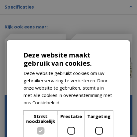
Specificaties
Kijk ook eens naar:
Deze website maakt
gebruik van cookies.
Deze website gebruikt cookies om uw
gebruikerservaring te verbeteren. Door
onze website te gebruiken, stemt u in
met alle cookies in overeenstemming met
Lampe Berger GLACON
ons Cookiebeleid.
Lees verder
Lampe Berger Giftset
TRANSPARENT
Lolita Lempicka - Paars
Strikt
Prestatie
Targeting
Let op: bijna uitverkocht!
Op voorraad
noodzakelijk