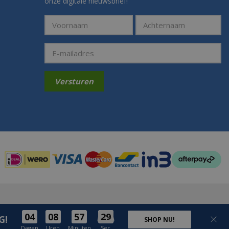
onze digitale nieuwsbrief!
Betaalmogelijkheden:
04
08
57
29
G!
SHOP NU!
Dagen
Uren
Minuten
Sec