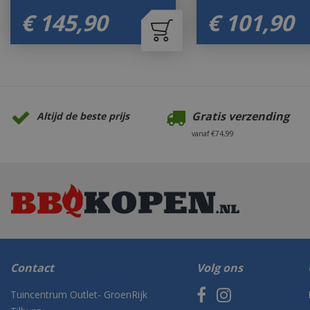
€
145
,
90
€
101
,
90
Gratis verzending
Altijd de beste prijs
vanaf €74,99
Contact
Volg ons
Tuincentrum Outlet- GroenRijk