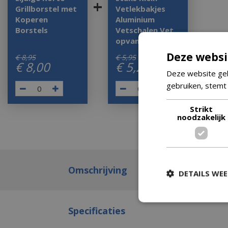
+
Grillborstel met
Vetlekbakjes
Koperen
Aluminium
Borstels
Vetschalen Vet
opvangbakjes
Deze websi
€
8
,
95
€
5
,
95
€
8
,
00
€
5
,
25
Deze website geb
gebruiken, stemt
Strikt
noodzakelijk
Omschrijving
DETAILS WE
Specificaties