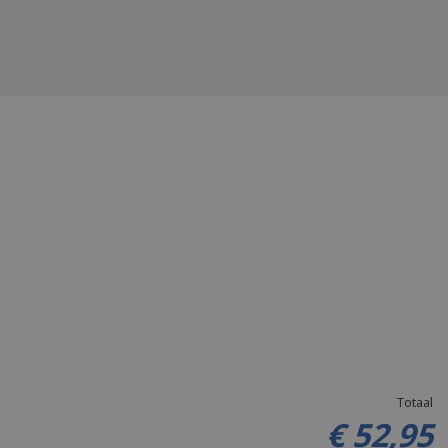
Totaal
€
52
,
95