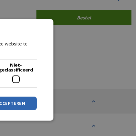
ze website te
Lees verder
Niet-
geclassificeerd
ACCEPTEREN