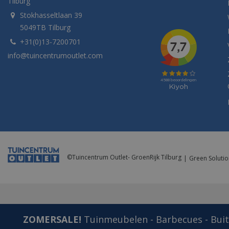
Tilburg
Stokhasseltlaan 39
5049TB Tilburg
+31(0)13-7200701
info@tuincentrumoutlet.com
©
Tuincentrum Outlet- GroenRijk Tilburg
Green Solutio
ZOMERSALE!
Tuinmeubelen - Barbecues - Buite
Napoleon BBQ Zijtafelset voor Pro 285 2 stuks 