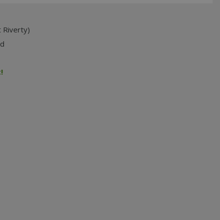
 Riverty)
jd
!