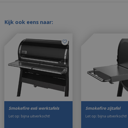
Kijk ook eens naar:
Smokefire ex6 werktafels
Smokefire zijtafel
Let op: bijna uitverkocht!
Let op: bijna uitverkocht!