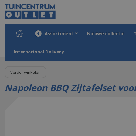
Ga
naar
content
Assortiment
Nieuwe collectie
Home
Producten
Barbecueën
Accessoires
Barbecue tafels
Napole
International Delivery
Verder winkelen
Napoleon BBQ Zijtafelset voor