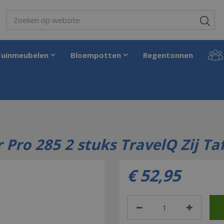
Tuinmeubelen
Bloempotten
Regentonnen
on BBQ Zijtafelset voor Pro 285 2 stuks TravelQ Zij Tafels Barbecue
 Pro 285 2 stuks TravelQ Zij Ta
€
52
,
95