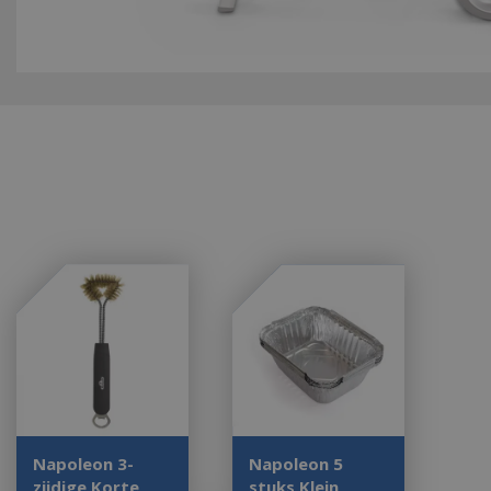
Napoleon 3-
Napoleon 5
zijdige Korte
stuks Klein