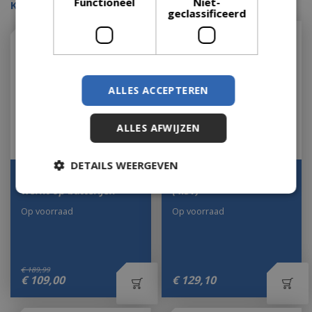
Functioneel
Niet-
Kijk ook eens naar:
geclassificeerd
ALLES ACCEPTEREN
ALLES AFWIJZEN
DETAILS WEERGEVEN
Anton Pieck carrousel
Wintergarten Lane. B/O
werkt op batterijen
(4.5v)
Op voorraad
Op voorraad
€
189
,
99
€
109
,
00
€
129
,
10