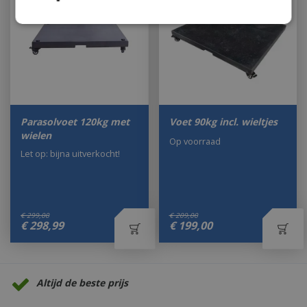
Parasolvoet 120kg met
Voet 90kg incl. wieltjes
wielen
Op voorraad
Let op: bijna uitverkocht!
€
299
,
00
€
209
,
00
€
298
,
99
€
199
,
00
Altijd de beste prijs