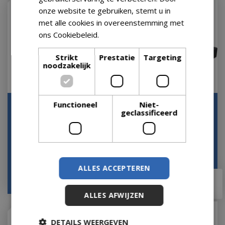
onze website te gebruiken, stemt u in
met alle cookies in overeenstemming met
ons Cookiebeleid.
Lees verder
Strikt
Prestatie
Targeting
noodzakelijk
Functioneel
Niet-
Granietplaat Polish op 4
Parasolvoet Op 4 Wielen
geclassificeerd
wielen, 90kg zwart,
50kg Graniet Zwart
afstand gaten …
Let op: bijna uitverkocht!
Op voorraad
ALLES ACCEPTEREN
€
199
,
00
€
149
,
00
ALLES AFWIJZEN
DETAILS WEERGEVEN