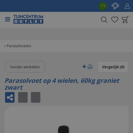
G
7.5
a
n
a
a
Product toegevoegd
r
aan wensenlijst
c
o
Parasolvoeten
n
t
e
Verder winkelen
Vergelijk (0)
n
t
Parasolvoet op 4 wielen, 60kg graniet
zwart