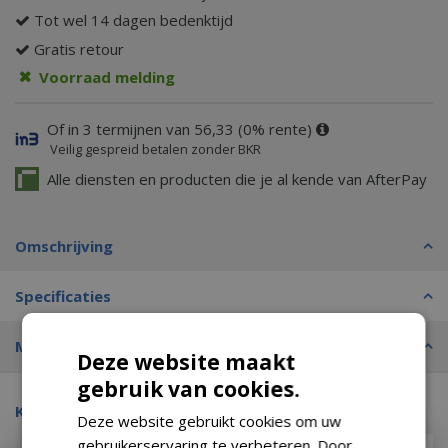
Tot wel 14 dagen bedenktijd
Gratis retour
Voorraad melding
Of in 3 termijnen van 56,33 (0% rente)
Veilig gespreid betalen zonder BKR
Alle diensten en producten die je al kende van AfterPay
Omschrijving
Specificaties
Merk
Deze website maakt
gebruik van cookies.
Kijk ook eens naar:
Deze website gebruikt cookies om uw
gebruikerservaring te verbeteren. Door