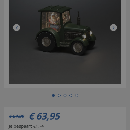
€
63
,
95
€
64
,
99
Je bespaart €1,-4