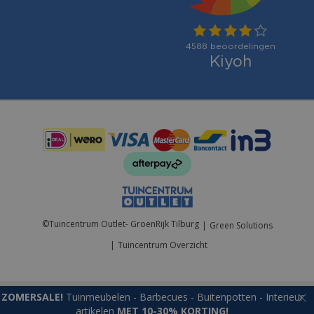
Betaalmogelijkheden:
©
Tuincentrum Outlet- GroenRijk Tilburg
Green Solutions
Tuincentrum Overzicht
ZOMERSALE!
Tuinmeubelen - Barbecues - Buitenpotten - Interieur
artikelen
MET 10-30% KORTING!