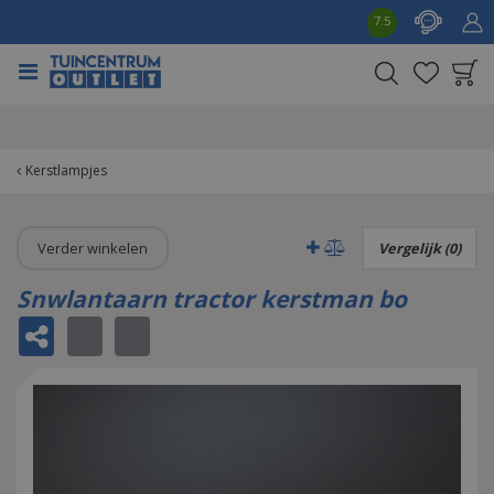
G
7.5
a
n
a
a
Product toegevoegd
r
aan wensenlijst
c
o
Kerstlampjes
n
t
e
Verder winkelen
Vergelijk (0)
n
t
Snwlantaarn tractor kerstman bo