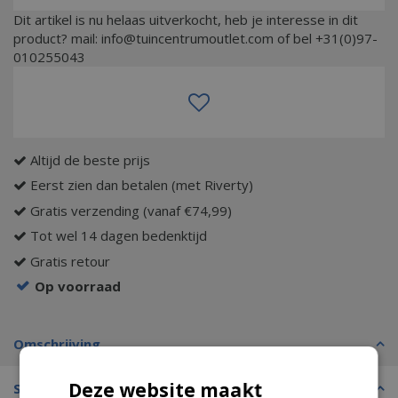
Dit artikel is nu helaas uitverkocht, heb je interesse in dit
product? mail: info@tuincentrumoutlet.com of bel +31(0)97-
010255043
Altijd de beste prijs
Eerst zien dan betalen (met Riverty)
Gratis verzending (vanaf €74,99)
Tot wel 14 dagen bedenktijd
Gratis retour
Op voorraad
Omschrijving
Deze website maakt
Specificaties