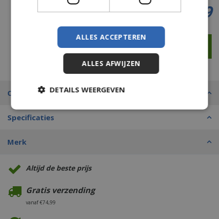
€
2
,
69
ALLES ACCEPTEREN
ALLES AFWIJZEN
DETAILS WEERGEVEN
Omschrijving
Specificaties
Merk
Altijd de beste prijs
Gratis verzending
vanaf €74,99