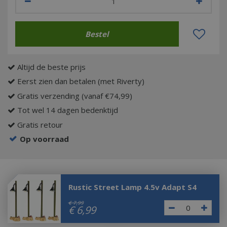
Altijd de beste prijs
Eerst zien dan betalen (met Riverty)
Gratis verzending (vanaf €74,99)
Tot wel 14 dagen bedenktijd
Gratis retour
Op voorraad
Rustic Street Lamp 4.5v Adapt S4
€
7
,
99
€
6
,
99