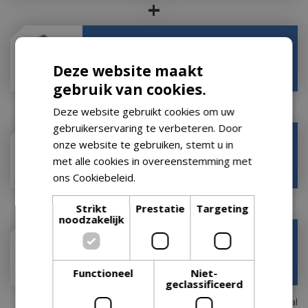
+
Mountain Pine Extra Large
€
22
,
99
Deze website maakt
€
18
,
99
gebruik van cookies.
+
Deze website gebruikt cookies om uw
gebruikerservaring te verbeteren. Door
Colonial Street Lamp 4.5v Adapt S4
onze website te gebruiken, stemt u in
met alle cookies in overeenstemming met
€
7
,
99
€
5
,
99
ons Cookiebeleid.
Lees verder
+
Strikt
Prestatie
Targeting
noodzakelijk
Butternut Tree Large
€
14
,
99
€
13
,
49
Functioneel
Niet-
geclassificeerd
Totaal