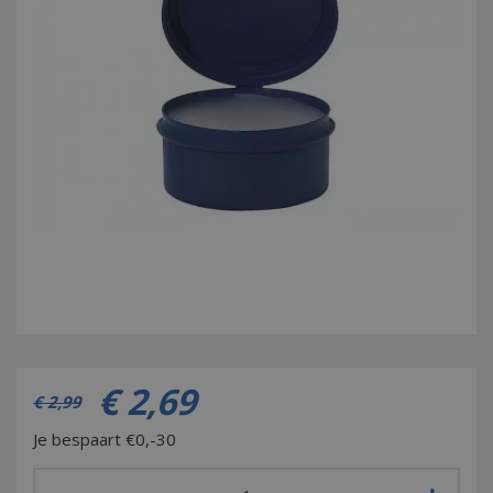
€
2
,
69
€
2
,
99
Je bespaart €0,-30