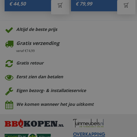
€
44
,
50
€
79
,
99
Altijd de beste prijs
Gratis verzending
vanaf €74,99
Gratis retour
Eerst zien dan betalen
Eigen bezorg- & installatieservice
We komen wanneer het jou uitkomt