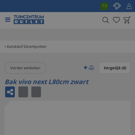
G
7.5
a
n
a
a
Product toegevoegd
r
aan wensenlijst
c
o
Kunststof bloempotten
n
t
e
Verder winkelen
Vergelijk (0)
n
t
Bak vivo next L80cm zwart