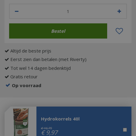
Altijd de beste prijs
Eerst zien dan betalen (met Riverty)
Tot wel 14 dagen bedenktijd
Gratis retour
Op voorraad
Hydrokorrels 40l
€
16
,
75
€
9
,
97