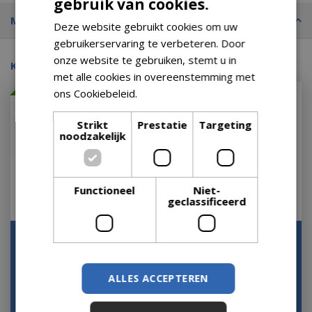
gebruik van cookies.
Merk
Deze website gebruikt cookies om uw
gebruikerservaring te verbeteren. Door
onze website te gebruiken, stemt u in
Kijk ook eens naar:
met alle cookies in overeenstemming met
Met 20% afgeprijsd
ons Cookiebeleid.
Lees verder
Strikt
Prestatie
Targeting
noodzakelijk
Functioneel
Niet-
geclassificeerd
Elho Pure Soft Brick
Bak vivo next L80cm wit
Divider 80 cm wielen
Op voorraad
Antraciet Zwart B…
ALLES ACCEPTEREN
Op voorraad