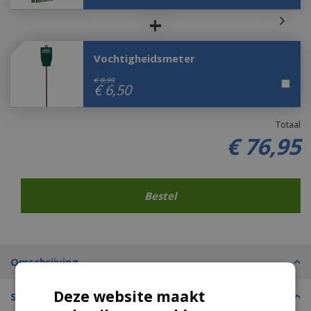
+
Vochtigheidsmeter
€
8
,
99
€
6
,
50
Totaal
€
76
,
95
(50,00% korting)
Omschrijving
Deze website maakt
Specificaties