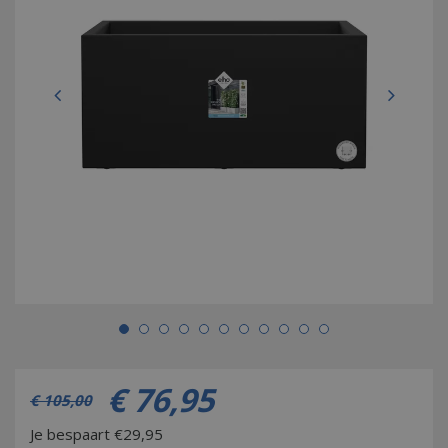
€
76
,
95
€
105
,
00
Je bespaart €29,95