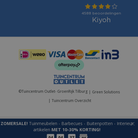
Betaalmogelijkheden:
©
Tuincentrum Outlet- GroenRijk Tilburg
Green Solutions
Tuincentrum Overzicht
ZOMERSALE!
Tuinmeubelen - Barbecues - Buitenpotten - Interieur
artikelen
MET 10-30% KORTING!
04
04
37
43