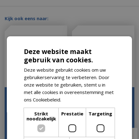
Kijk ook eens naar:
Deze website maakt
gebruik van cookies.
Deze website gebruikt cookies om uw
gebruikerservaring te verbeteren. Door
onze website te gebruiken, stemt u in
met alle cookies in overeenstemming met
Napoleon 8 stuks RVS
Weber spiesenset
ons Cookiebeleid.
Lees verder
Multifunctionele Spiezen
Let op: bijna uitverkocht!
Op voorraad
Strikt
Prestatie
Targeting
noodzakelijk
€
24
,
95
€
11
,
99
€
21
,
95
€
11
,
00