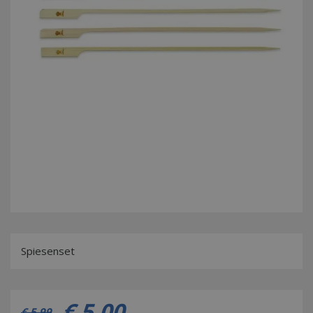
Spiesenset
€
5
,
00
€
5
,
99