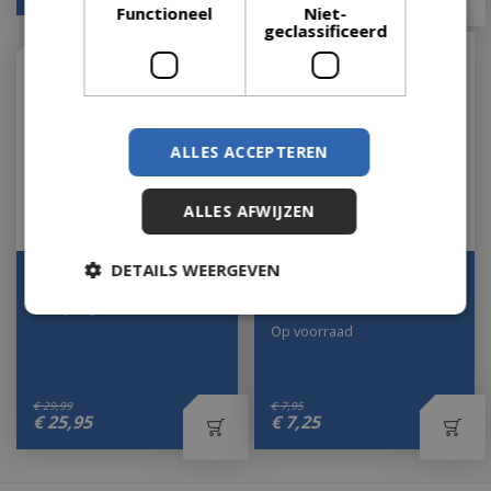
Functioneel
Niet-
geclassificeerd
ALLES ACCEPTEREN
ALLES AFWIJZEN
DETAILS WEERGEVEN
Weber Spiesenset
Bamboespiezen l33.5cm
30st
Let op: bijna uitverkocht!
Op voorraad
€
29
,
99
€
7
,
95
€
25
,
95
€
7
,
25