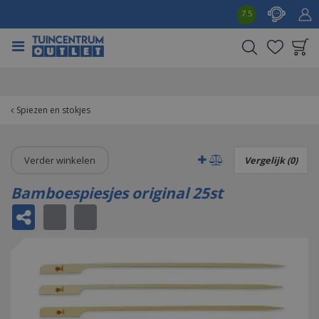
G
7.5
a
n
a
a
Product toegevoegd
r
aan wensenlijst
c
o
Spiezen en stokjes
n
t
e
Verder winkelen
Vergelijk (0)
n
t
Bamboespiesjes original 25st