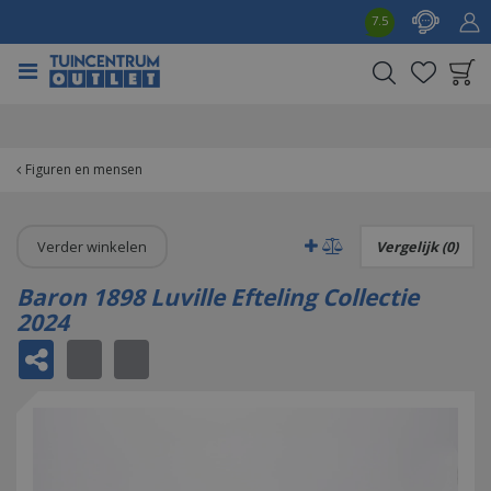
G
7.5
a
n
a
a
Product toegevoegd
r
aan wensenlijst
c
o
Figuren en mensen
n
t
e
Verder winkelen
Vergelijk (0)
n
t
Baron 1898 Luville Efteling Collectie
2024