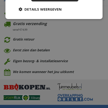
DETAILS WEERGEVEN
Altijd de beste prijs
Gratis verzending
vanaf €74,99
Gratis retour
Eerst zien dan betalen
Eigen bezorg- & installatieservice
We komen wanneer het jou uitkomt