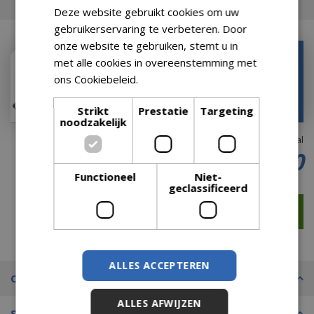
Deze website gebruikt cookies om uw
gebruikerservaring te verbeteren. Door
onze website te gebruiken, stemt u in
Oberon met elfjes -
met alle cookies in overeenstemming met
l17,5xw12,5xh11,5cm
ons Cookiebeleid.
Lees verder
€
34
,
99
€
27
,
99
Strikt
Prestatie
Targeting
noodzakelijk
Totaal
€
239
,
20
Functioneel
Niet-
geclassificeerd
ALLES ACCEPTEREN
Omschrijving
ALLES AFWIJZEN
Specificaties