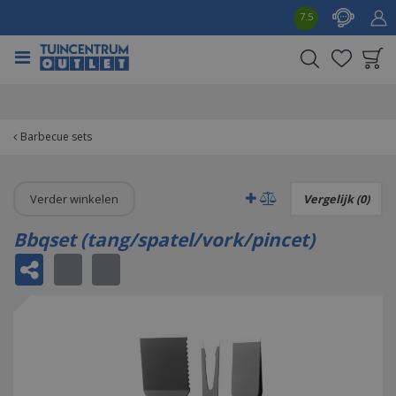
G
7.5
a
n
a
a
Product toegevoegd
r
aan wensenlijst
c
o
Barbecue sets
n
t
e
Verder winkelen
Vergelijk (0)
n
t
Bbqset (tang/spatel/vork/pincet)