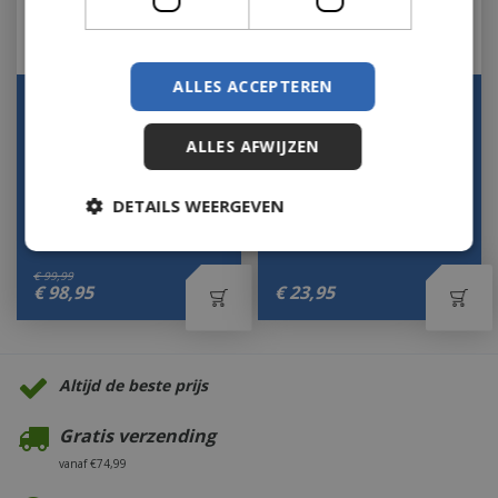
ALLES ACCEPTEREN
Weber® Lumin
BARBECUEGEREEDSCHA
Veelzijdigheidsset
PSET RVS 4 DLG, IN
Medium
ALLES AFWIJZEN
ALUMINIUM KOFFER
46X16…
Let op: bijna uitverkocht!
Op voorraad
DETAILS WEERGEVEN
€
99
,
99
€
98
,
95
€
23
,
95
Altijd de beste prijs
Gratis verzending
vanaf €74,99