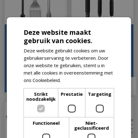
Deze website maakt
3-delige precision
Bbq basisset tang
barbecueset
cmpct/sptl/brstl
gebruik van cookies.
Let op: bijna uitverkocht!
Op voorraad
Deze website gebruikt cookies om uw
gebruikerservaring te verbeteren. Door
onze website te gebruiken, stemt u in
met alle cookies in overeenstemming met
ons Cookiebeleid.
Lees verder
€
54
,
95
€
66
,
95
€
48
,
95
Strikt
Prestatie
Targeting
noodzakelijk
Functioneel
Niet-
geclassificeerd