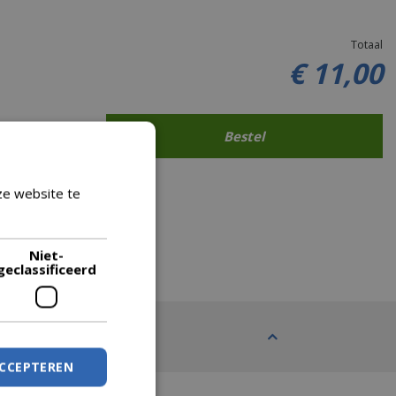
Totaal
€
11
,
00
ze website te
Lees verder
Niet-
geclassificeerd
ACCEPTEREN