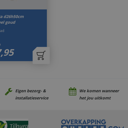
ra d26h50cm
eel goud
aad
9
7
,
95
Eigen bezorg- &
We komen wanneer
installatieservice
het jou uitkomt