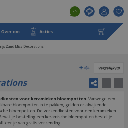
7.5
Product toeg
aan wensenl
Over ons
Acties
rijs Zand Mica Decorations
Vergelijk (0)
rations
endkosten voor keramieken bloempotten.
Vanwege een
bare bloempotten in te pakken, gelden er afwijkende
sche bloempotten. De verzendkosten voor een keramieken
evat je bestelling een keramische bloempot en bestel je
iteer je van gratis verzending.