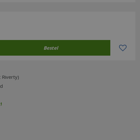
 Riverty)
jd
!