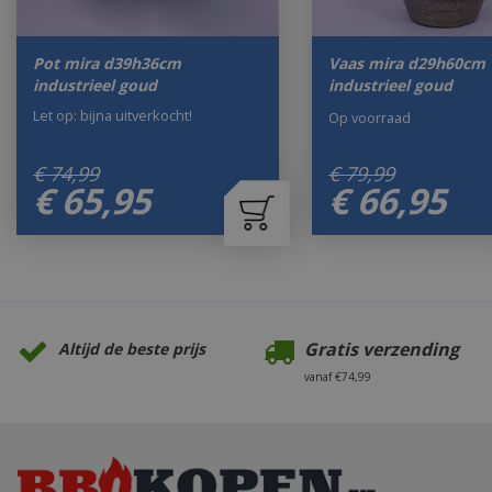
Pot mira d39h36cm
Vaas mira d29h60cm
industrieel goud
industrieel goud
Let op: bijna uitverkocht!
Op voorraad
€
74
,
99
€
79
,
99
€
65
,
95
€
66
,
95
Gratis verzending
Altijd de beste prijs
vanaf €74,99