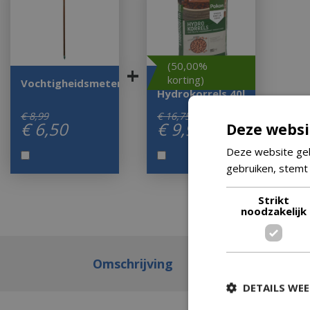
(50,00%
+
korting)
Vochtigheidsmeter
Hydrokorrels 40l
€
8
,
99
€
16
,
75
€
6
,
50
€
9
,
97
Deze websi
Deze website geb
gebruiken, stemt
Strikt
noodzakelijk
Omschrijving
DETAILS WE