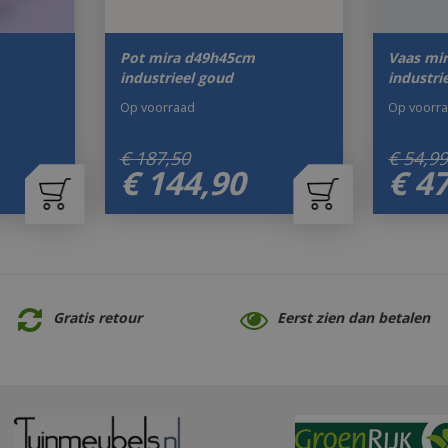
Pot mira d49h45cm
Vaas mi
industrieel goud
industri
Op voorraad
Op voorr
€
187
,
50
€
54
,
9
€
144
,
90
€
4
Gratis retour
Eerst zien dan betalen