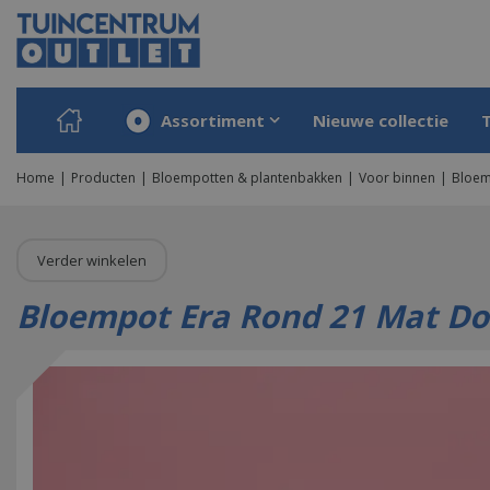
Ga
naar
content
Assortiment
Nieuwe collectie
Home
Producten
Bloempotten & plantenbakken
Voor binnen
Bloem
Verder winkelen
Bloempot Era Rond 21 Mat Don