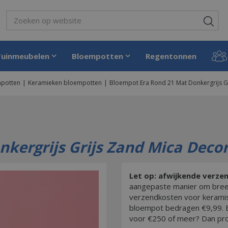
Tuinmeubelen
Bloempotten
Regentonnen
potten
Keramieken bloempotten
Bloempot Era Rond 21 Mat Donkergrijs G
kergrijs Grijs Zand Mica Deco
Let op: afwijkende verz
aangepaste manier om breek
verzendkosten voor kerami
bloempot bedragen €9,99. B
voor €250 of meer? Dan prof