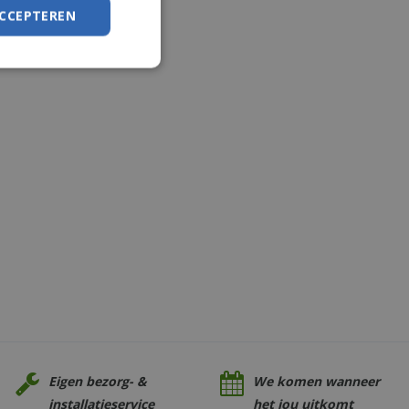
ACCEPTEREN
Eigen bezorg- &
We komen wanneer
installatieservice
het jou uitkomt