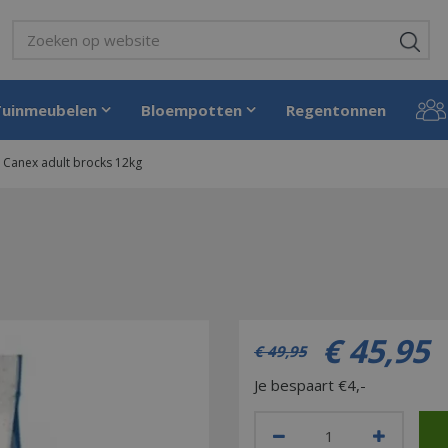
Tuinmeubelen
Bloempotten
Regentonnen
Canex adult brocks 12kg
€
45
,
95
€
49
,
95
Je bespaart €4,-