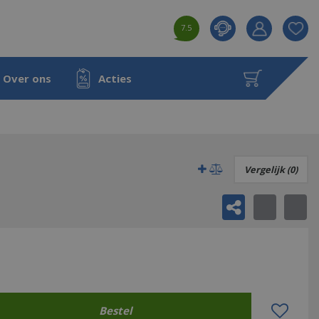
7.5
Product toeg
aan wensenl
Over ons
Acties
Vergelijk (0)