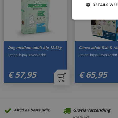
DETAILS WE
Dog medium adult kip 12.5kg
Canex adult fish & ri
Let op: bijna uitverkocht!
Let op: bijna uitverkocht!
€
57
,
95
€
65
,
95
Gratis verzending
Altijd de beste prijs
vanaf €74,99