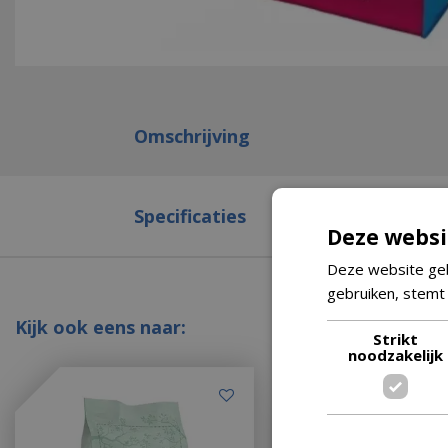
Omschrijving
Specificaties
Deze websi
Deze website geb
gebruiken, stemt
Kijk ook eens naar:
Strikt
noodzakelijk