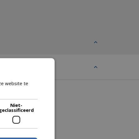
ze website te
Lees verder
Niet-
geclassificeerd