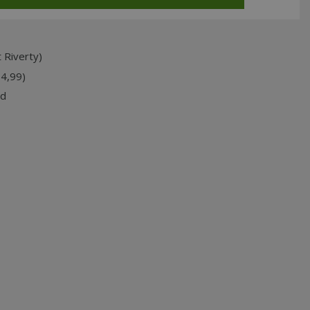
 Riverty)
74,99)
jd