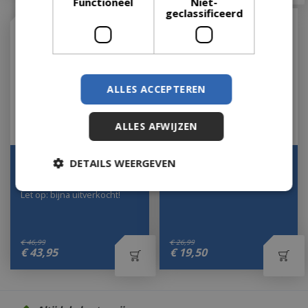
Functioneel
Niet-
geclassificeerd
ALLES ACCEPTEREN
ALLES AFWIJZEN
Vuurschaal/korf
Vuurkorf l34b35h57cm
DETAILS WEERGEVEN
omkeerbaar b47h49
Let op: bijna uitverkocht!
Let op: bijna uitverkocht!
€
46
,
99
€
26
,
99
€
43
,
95
€
19
,
50