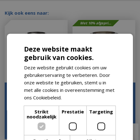
Kijk ook eens naar:
Met 10% afgeprijsd
Deze website maakt
gebruik van cookies.
Deze website gebruikt cookies om uw
gebruikerservaring te verbeteren. Door
onze website te gebruiken, stemt u in
met alle cookies in overeenstemming met
Vuurkorf ranger rvs
Bonfire staander gun dia
d38.1cm
49.5cm
ons Cookiebeleid.
Lees verder
Op voorraad
Op voorraad
Strikt
Prestatie
Targeting
noodzakelijk
€
269
,
10
€
219
,
99
€
260
,
10