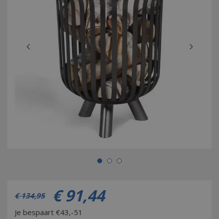
€
91
,
44
€
134
,
95
Je bespaart €43,-51