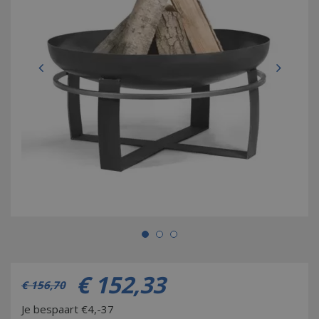
€
152
,
33
€
156
,
70
Je bespaart €4,-37