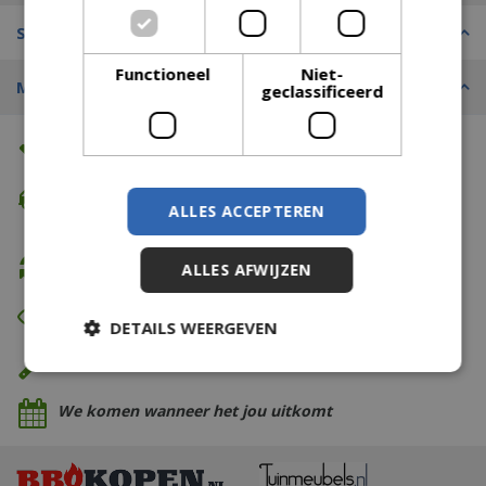
Specificaties
Functioneel
Niet-
Merk
geclassificeerd
Altijd de beste prijs
Gratis verzending
ALLES ACCEPTEREN
vanaf €74,99
Gratis retour
ALLES AFWIJZEN
Eerst zien dan betalen
DETAILS WEERGEVEN
Eigen bezorg- & installatieservice
We komen wanneer het jou uitkomt