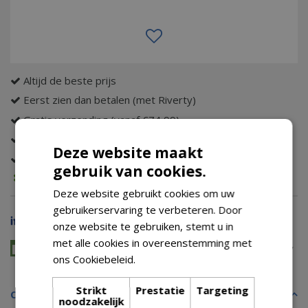
Altijd de beste prijs
Eerst zien dan betalen (met Riverty)
Gratis verzending (vanaf €74,99)
Tot wel 14 dagen bedenktijd
Deze website maakt
Gratis retour
gebruik van cookies.
Voorraad melding
Deze website gebruikt cookies om uw
gebruikerservaring te verbeteren. Door
Of in 3 termijnen van 50,78 (0% rente)
onze website te gebruiken, stemt u in
Veilig gespreid betalen zonder BKR
met alle cookies in overeenstemming met
Alle diensten en producten die je al kende van AfterPay
ons Cookiebeleid.
Lees verder
Strikt
Prestatie
Targeting
Omschrijving
noodzakelijk