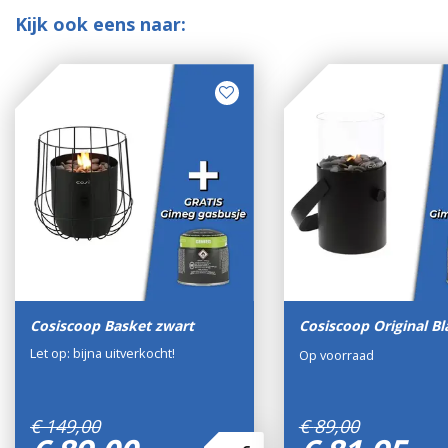
Kijk ook eens naar:
Cosiscoop Basket zwart
Cosiscoop Original Bl
Let op: bijna uitverkocht!
Op voorraad
€
149
,
00
€
89
,
00