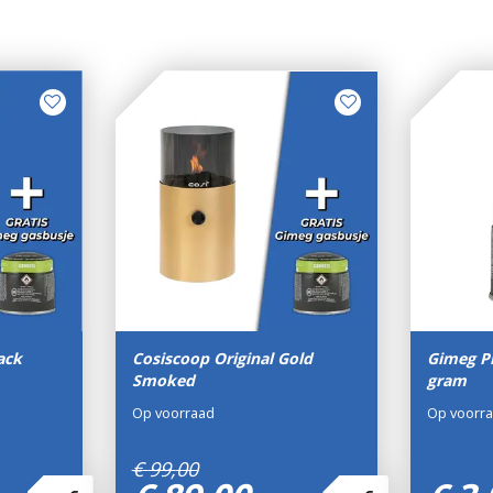
ack
Cosiscoop Original Gold
Gimeg Pr
Smoked
gram
Op voorraad
Op voorr
€
99
,
00