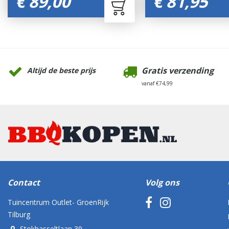
€
89
,
00
€
81
,
95
Gratis verzending
Altijd de beste prijs
vanaf €74,99
Contact
Volg ons
Tuincentrum Outlet- GroenRijk
Tilburg
Stokhasseltlaan 39