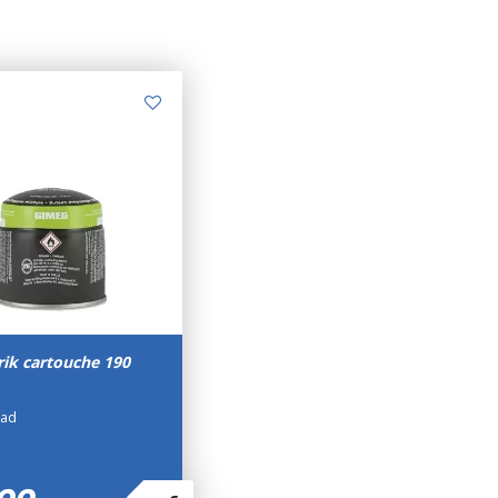
ik cartouche 190
aad