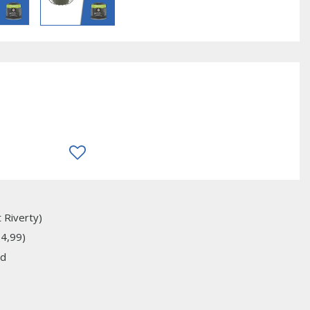
 Riverty)
74,99)
jd