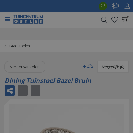
G
7.5
a
n
a
a
Product toegevoegd
r
aan wensenlijst
c
o
Draadstoelen
n
t
e
Verder winkelen
Vergelijk (0)
n
t
Dining Tuinstoel Bazel Bruin