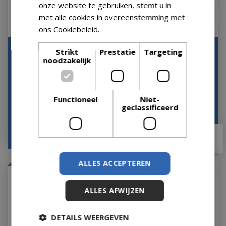
onze website te gebruiken, stemt u in
met alle cookies in overeenstemming met
ons Cookiebeleid.
Lees verder
Dining Tuinstoel
Dining Tuinstoel
Strikt
Prestatie
Targeting
Portofino Antraciet
noodzakelijk
Portofino Olijf Groen
Zwart Touw Stoel
Touw Stoel Buiten Vi…
Buite…
Op voorraad
Op voorraad
Functioneel
Niet-
geclassificeerd
€
178
,
99
€
178
,
99
€
143
,
19
€
143
,
19
Met 20% afgeprijsd
ALLES ACCEPTEREN
ALLES AFWIJZEN
DETAILS WEERGEVEN