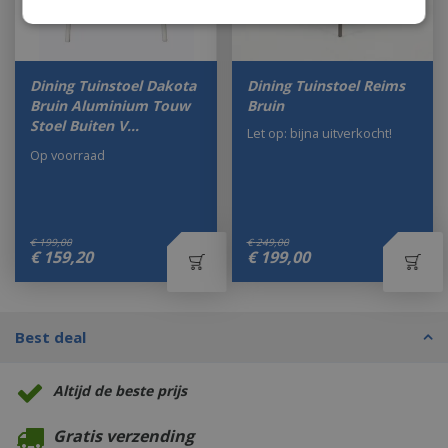
Dining Tuinstoel Dakota
Dining Tuinstoel Reims
Bruin Aluminium Touw
Bruin
Stoel Buiten V…
Let op: bijna uitverkocht!
Op voorraad
€
199
,
00
€
249
,
00
€
159
,
20
€
199
,
00
Best deal
Altijd de beste prijs
Gratis verzending