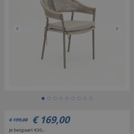
€
169
,
00
€
199
,
00
Je bespaart €30,-