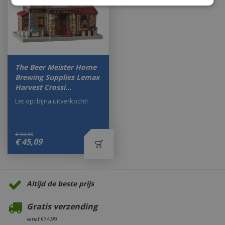
The Beer Meister Home
Brewing Supplies Lemax
Harvest Crossi…
Let op: bijna uitverkocht!
€
59
,
99
€
45
,
09
Altijd de beste prijs
Gratis verzending
vanaf €74,99