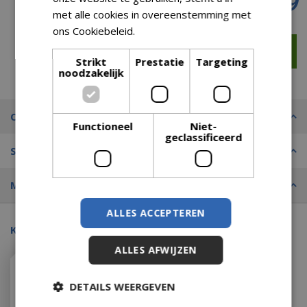
€
44
,
59
met alle cookies in overeenstemming met
ons Cookiebeleid.
Lees verder
Strikt
Prestatie
Targeting
noodzakelijk
Omschrijving
Functioneel
Niet-
geclassificeerd
Specificaties
Merk
ALLES ACCEPTEREN
Kijk ook eens naar:
ALLES AFWIJZEN
DETAILS WEERGEVEN