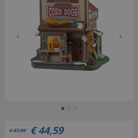
€
44
,
59
€
47
,
99