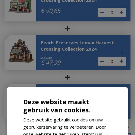
Crossing Collection 2024
€
90
,
65
+
Pearls Preserves Lemax Harvest
Crossing Collection 2024
€
59
,
99
€
47
,
99
+
Farmers Market Saturday Lemax
Harvest Crossing Collection 2024
Deze website maakt
€
10
,
99
gebruik van cookies.
€
9
,
89
Deze website gebruikt cookies om uw
Totaal
gebruikerservaring te verbeteren. Door
onze website te gebruiken, stemt u in