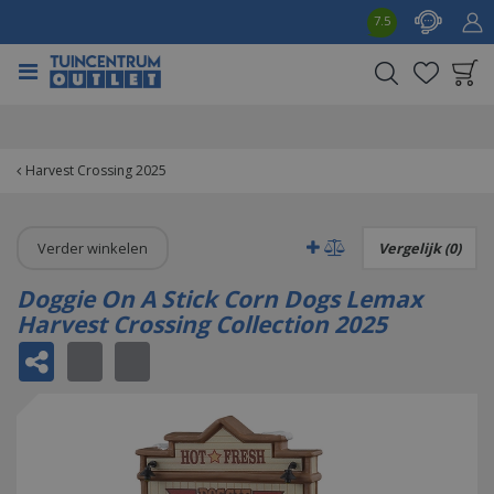
G
7.5
a
n
a
a
Product toegevoegd
r
aan wensenlijst
c
o
Harvest Crossing 2025
n
t
e
Verder winkelen
Vergelijk (0)
n
t
Doggie On A Stick Corn Dogs Lemax
Harvest Crossing Collection 2025