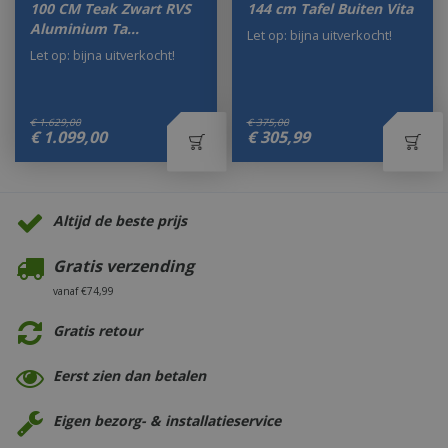
100 CM Teak Zwart RVS
144 cm Tafel Buiten Vita
Aluminium Ta…
Let op: bijna uitverkocht!
Let op: bijna uitverkocht!
€
1.629
,
00
€
375
,
00
€
1.099
,
00
€
305
,
99
Altijd de beste prijs
Gratis verzending
vanaf €74,99
Gratis retour
Eerst zien dan betalen
Eigen bezorg- & installatieservice