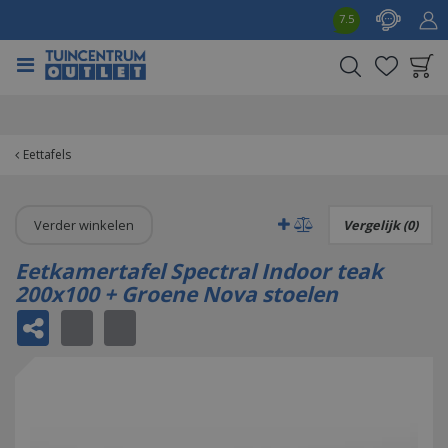
G
7.5
a
n
a
a
Product toegevoegd
r
aan wensenlijst
c
o
Eettafels
n
t
e
Verder winkelen
Vergelijk (0)
n
t
Eetkamertafel Spectral Indoor teak
200x100 + Groene Nova stoelen