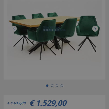
€
1.529
,
00
€
1.613
,
00