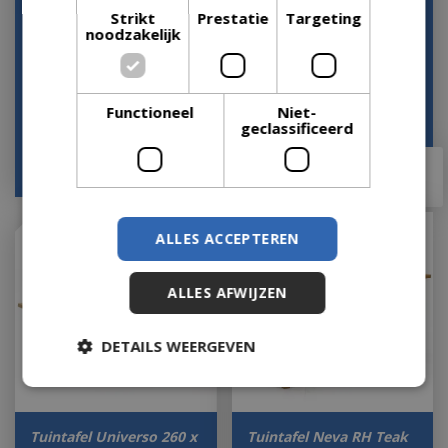
Strikt
Prestatie
Targeting
Tuintafel Veltis
Tuintafel Cento
noodzakelijk
180x90cm
180x90H77 cm
Let op: bijna uitverkocht!
Let op: bijna uitverkocht!
Functioneel
Niet-
geclassificeerd
€
999
,
00
€
875
,
00
€
699
,
00
€
699
,
99
ALLES ACCEPTEREN
ALLES AFWIJZEN
DETAILS WEERGEVEN
Tuintafel Universo 260 x
Tuintafel Neva RH Teak