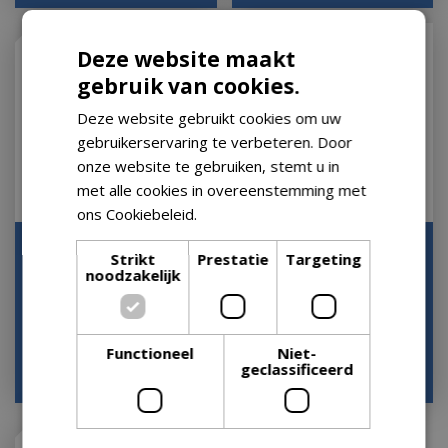
Deze website maakt
gebruik van cookies.
Deze website gebruikt cookies om uw
gebruikerservaring te verbeteren. Door
onze website te gebruiken, stemt u in
met alle cookies in overeenstemming met
ons Cookiebeleid.
Lees verder
Dypsis lutescens Areca
Dracaena Marginata p24
Strikt
Prestatie
Targeting
p24
noodzakelijk
Houd mij op de hoogte
Houd mij op de hoogte
Functioneel
Niet-
geclassificeerd
€
31
,
56
€
18
,
50