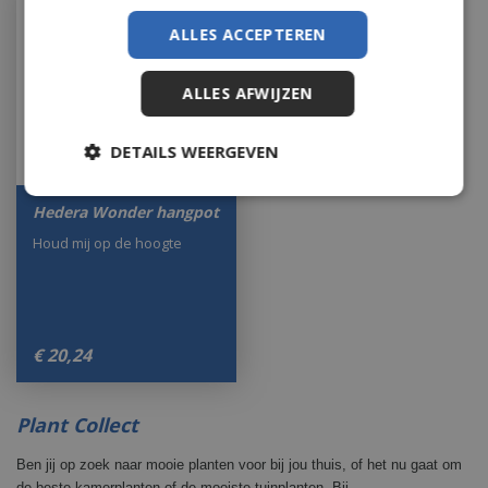
ALLES ACCEPTEREN
ALLES AFWIJZEN
DETAILS WEERGEVEN
Hedera Wonder hangpot
Houd mij op de hoogte
€
20
,
24
Plant Collect
Ben jij op zoek naar mooie planten voor bij jou thuis, of het nu gaat om
de beste kamerplanten of de mooiste tuinplanten. Bij