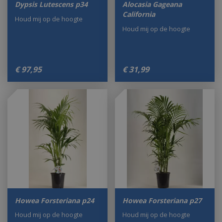
Dypsis Lutescens p34
Alocasia Gageana
California
Houd mij op de hoogte
Houd mij op de hoogte
€
97
,
95
€
31
,
99
Howea Forsteriana p24
Howea Forsteriana p27
Houd mij op de hoogte
Houd mij op de hoogte