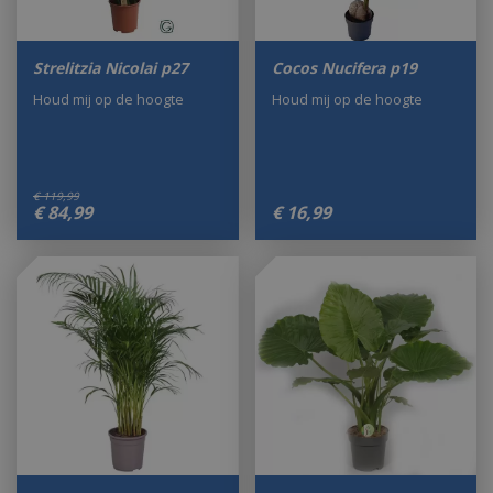
Strelitzia Nicolai p27
Cocos Nucifera p19
Houd mij op de hoogte
Houd mij op de hoogte
€
119
,
99
€
84
,
99
€
16
,
99