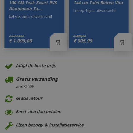
100 CM Teak Zwart RVS
144 cm Tafel Buiten Vita
Aluminium Ta…
Let op: bijna uitverkocht!
Let op: bijna uitverkocht!
€
1.629
,
00
€
375
,
00
€
1.099
,
00
€
305
,
99
Altijd de beste prijs
Gratis verzending
vanaf €74,99
Gratis retour
Eerst zien dan betalen
Eigen bezorg- & installatieservice