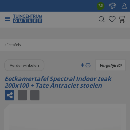
G
7.5
a
n
a
a
Product toegevoegd
r
aan wensenlijst
c
o
Eettafels
n
t
e
Verder winkelen
Vergelijk (0)
n
t
Eetkamertafel Spectral Indoor teak
200x100 + Tate Antraciet stoelen