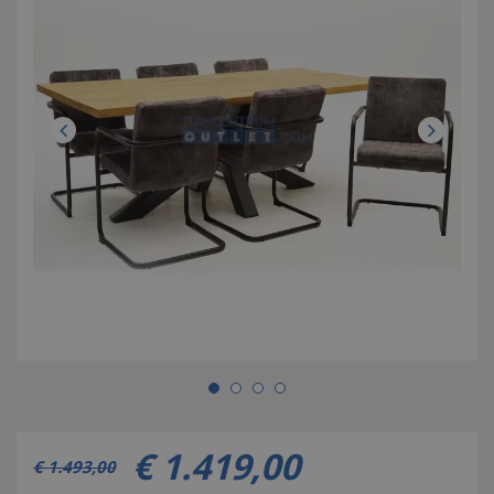
€
1.419
,
00
€
1.493
,
00