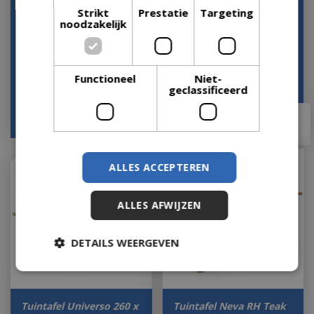
Strikt
Prestatie
Targeting
Tuintafel Veltis
Tuintafel Cento
noodzakelijk
180x90cm
180x90H77 cm
Let op: bijna uitverkocht!
Let op: bijna uitverkocht!
Functioneel
Niet-
geclassificeerd
€
999
,
00
€
875
,
00
€
699
,
00
€
699
,
99
ALLES ACCEPTEREN
ALLES AFWIJZEN
DETAILS WEERGEVEN
Tuintafel Universo 260 x
Tuintafel Neva RH Teak