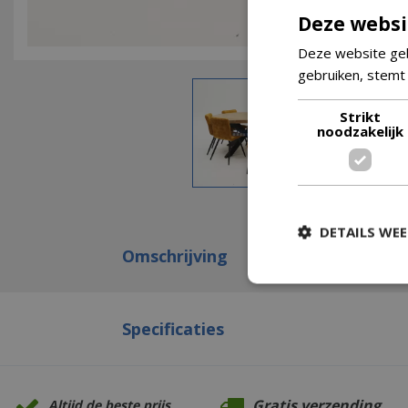
Deze websi
Deze website geb
gebruiken, stemt
Strikt
noodzakelijk
DETAILS WE
Omschrijving
Specificaties
Gratis verzending
Altijd de beste prijs