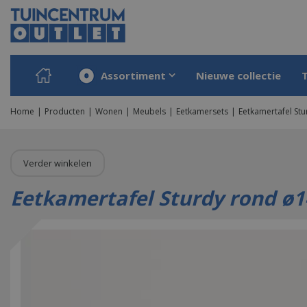
Ga
naar
content
Assortiment
Nieuwe collectie
Home
Producten
Wonen
Meubels
Eetkamersets
Eetkamertafel St
Verder winkelen
Eetkamertafel Sturdy rond ø1