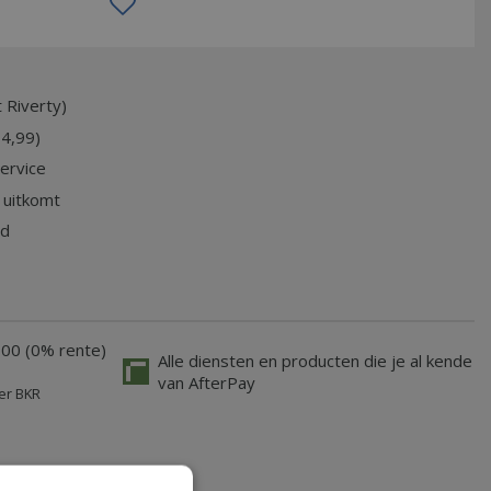
 Riverty)
74,99)
service
 uitkomt
jd
,00 (0% rente)
Alle diensten en producten die je al kende
van AfterPay
er BKR