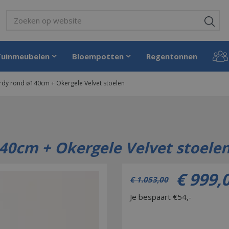
Tuinmeubelen
Bloempotten
Regentonnen
urdy rond ø140cm + Okergele Velvet stoelen
40cm + Okergele Velvet stoele
€
999
,
€
1.053
,
00
Je bespaart €54,-