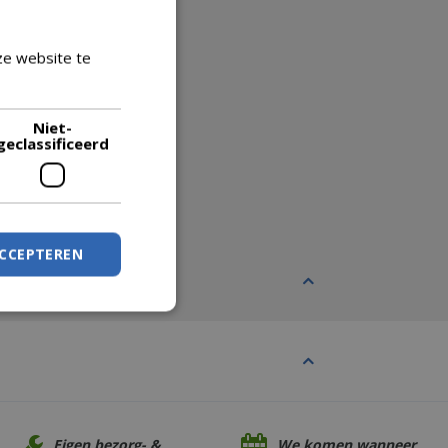
ze website te
Lees verder
Niet-
geclassificeerd
ACCEPTEREN
Eigen bezorg- &
We komen wanneer