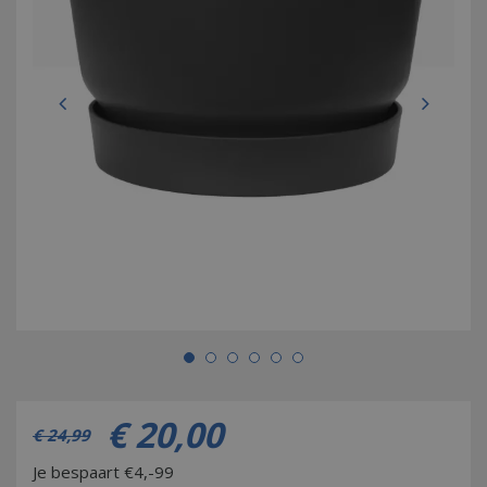
€
20
,
00
€
24
,
99
Je bespaart €4,-99