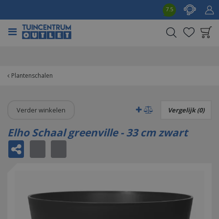
G
7.5
a
n
a
a
Product toegevoegd
r
aan wensenlijst
c
o
Plantenschalen
n
t
e
Verder winkelen
Vergelijk (0)
n
t
Elho Schaal greenville - 33 cm zwart