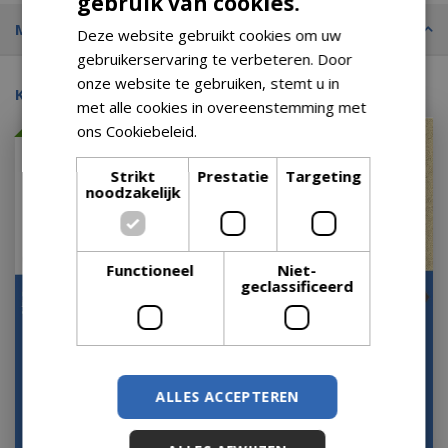
gebruik van cookies.
(50,00% korting)
Merk
Deze website gebruikt cookies om uw
gebruikerservaring te verbeteren. Door
onze website te gebruiken, stemt u in
Kijk ook eens naar:
met alle cookies in overeenstemming met
Met 20% afgeprijsd
ons Cookiebeleid.
Lees verder
Strikt
Prestatie
Targeting
noodzakelijk
Functioneel
Niet-
geclassificeerd
Schaal laag granite Arc
Plantenschaal Vienna 70
d122h46 antraciet
cm Donkergrijs
Antraciet Ecopots
Let op: bijna uitverkocht!
ALLES ACCEPTEREN
Let op: bijna uitverkocht!