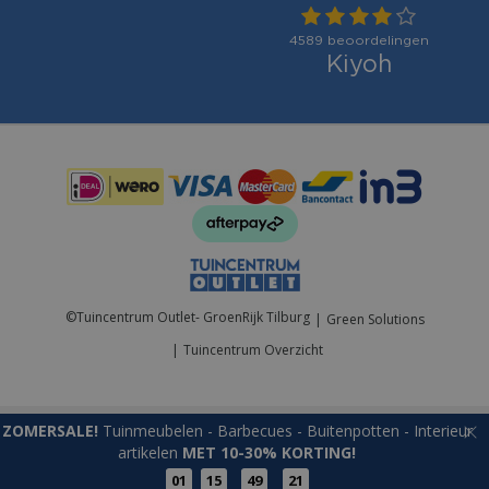
Betaalmogelijkheden:
©
Tuincentrum Outlet- GroenRijk Tilburg
Green Solutions
Tuincentrum Overzicht
ZOMERSALE!
Tuinmeubelen - Barbecues - Buitenpotten - Interieur
artikelen
MET 10-30% KORTING!
01
15
49
21