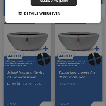
ALLES AFWIJZEN
€
479
,
00
€
383
,
20
€
94
,
95
DETAILS WEERGEVEN
Met 20% afgeprijsd
Met 20% afgeprijsd
Schaal laag granite Arc
Schaal laag granite Arc
d153h56cm ivoor
d122h46cm ivoor
Let op: bijna uitverkocht!
Op voorraad
€
749
,
00
€
479
,
00