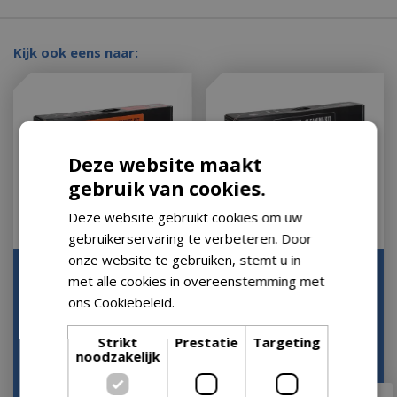
Kijk ook eens naar:
Deze website maakt
gebruik van cookies.
Deze website gebruikt cookies om uw
gebruikerservaring te verbeteren. Door
onze website te gebruiken, stemt u in
Reinigingsset voor
Reinigingsset
met alle cookies in overeenstemming met
q&pulse
houtskoolbarbecues
ons Cookiebeleid.
Lees verder
Let op: bijna uitverkocht!
Op voorraad
Strikt
Prestatie
Targeting
noodzakelijk
€
49
,
99
€
49
,
99