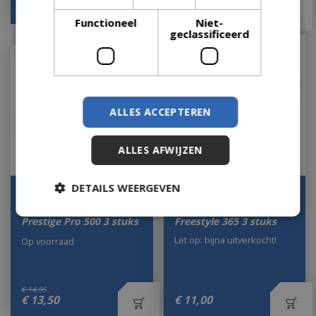
€
49
,
95
€
48
,
95
Functioneel
Niet-
geclassificeerd
ALLES ACCEPTEREN
ALLES AFWIJZEN
DETAILS WEERGEVEN
Napoleon BBQ
Napoleon BBQ
Vetopvangschaal voor
Vetopvangschaal voor
Prestige Pro 500 3 stuks
Freestyle 365 3 stuks
Let op: bijna uitverkocht!
Op voorraad
€
14
,
95
€
13
,
50
€
11
,
00