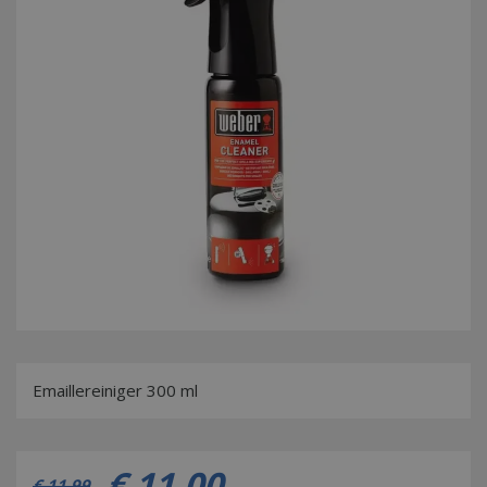
Emaillereiniger 300 ml
€
11
,
00
€
11
,
99