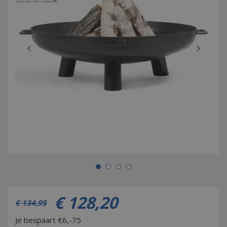
€
128
,
20
€
134
,
95
Je bespaart €6,-75