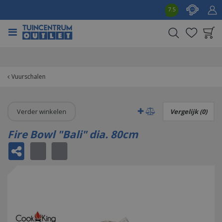
G
7.5
a
n
a
a
Product toegevoegd
r
aan wensenlijst
c
o
Vuurschalen
n
t
e
Verder winkelen
Vergelijk (0)
n
t
Fire Bowl "Bali" dia. 80cm