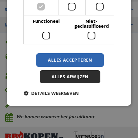
Specificaties
Functioneel
Niet-
Merk
geclassificeerd
Altijd de beste prijs
Gratis verzending
ALLES ACCEPTEREN
vanaf €74,99
Gratis retour
ALLES AFWIJZEN
Eerst zien dan betalen
DETAILS WEERGEVEN
Eigen bezorg- & installatieservice
We komen wanneer het jou uitkomt