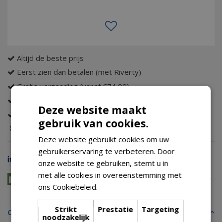
Altijd de beste prijs
Eerst zien dan betalen (met Riverty)
Gratis verzending (vanaf €74,99)
Tot wel 14 dagen bedenktijd
Deze website maakt
Gratis retour
gebruik van cookies.
Voorraad melding
Deze website gebruikt cookies om uw
gebruikerservaring te verbeteren. Door
Of in 3 termijnen van 42,73 (0% rente)
onze website te gebruiken, stemt u in
Veilig gespreid betalen zonder BKR
met alle cookies in overeenstemming met
Alle diensten en producten die je al kende van AfterPay
ons Cookiebeleid.
Lees verder
Strikt
Prestatie
Targeting
Omschrijving
noodzakelijk