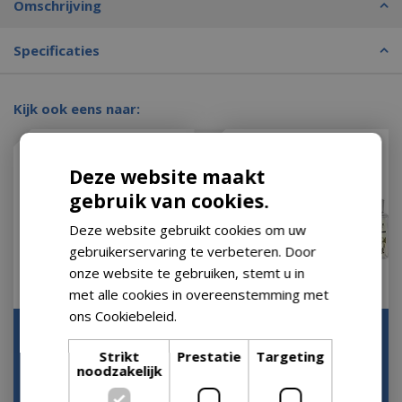
Omschrijving
Specificaties
Kijk ook eens naar:
Deze website maakt
gebruik van cookies.
Deze website gebruikt cookies om uw
gebruikerservaring te verbeteren. Door
onze website te gebruiken, stemt u in
met alle cookies in overeenstemming met
ons Cookiebeleid.
Lees verder
Lampe Berger GLACON
Lampe Berger Giftset
TRANSPARENT
Lolita Lempicka - Paars
Strikt
Prestatie
Targeting
noodzakelijk
Let op: bijna uitverkocht!
Op voorraad