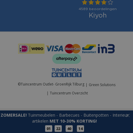
Betaalmogelijkheden:
©
Tuincentrum Outlet- GroenRijk Tilburg
Green Solutions
Tuincentrum Overzicht
ZOMERSALE!
Tuinmeubelen - Barbecues - Buitenpotten - Interieur
artikelen
MET 10-30% KORTING!
Giftset S Home & Body Gracious
01
22
40
14