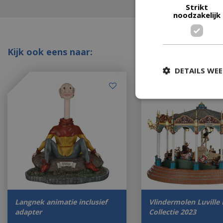
Strikt
noodzakelijk
Kijk ook eens naar:
DETAILS WE
Langnek animatie inclusief
Vlindermolen Luville 
adapter
Collectie 2023