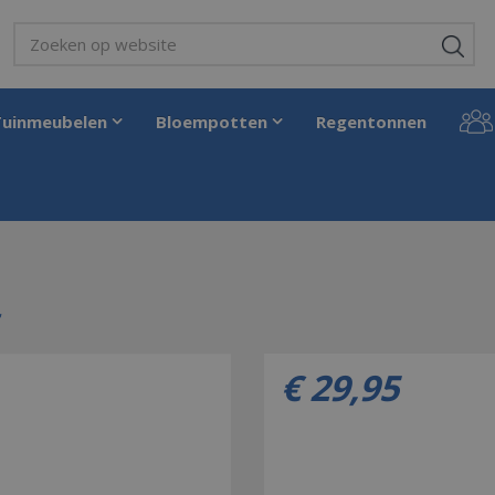
Tuinmeubelen
Bloempotten
Regentonnen
a iv blauw/zwart
€
29
,
95