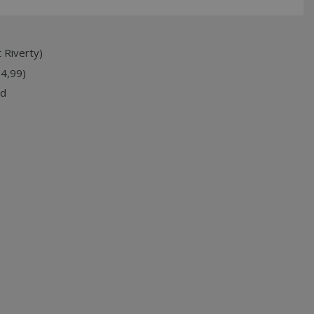
 Riverty)
74,99)
jd