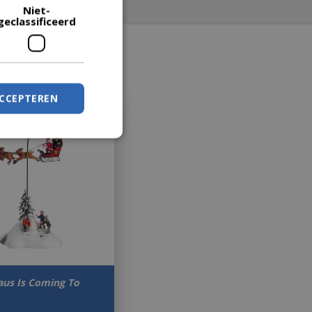
Niet-
geclassificeerd
ACCEPTEREN
aus Is Coming To