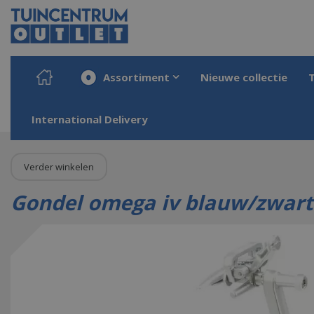
Ga
naar
content
Assortiment
Nieuwe collectie
Home
Producten
Kerst
Kerstdorpen
Kerstminiaturen
Gondel omeg
International Delivery
Verder winkelen
Gondel omega iv blauw/zwart