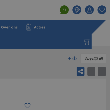
7.5
Product toeg
aan wensenl
Over ons
Acties
Vergelijk (0)