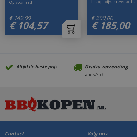
Let op: bijna uitverkocht!
Op voorraad
€
149
,
99
€
299
,
00
€
104
,
57
€
185
,
00
Gratis verzending
Altijd de beste prijs
vanaf €74,99
Contact
Volg ons