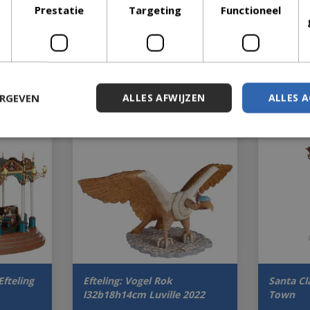
Prestatie
Targeting
Functioneel
ERGEVEN
ALLES AFWIJZEN
ALLES 
Efteling
Efteling: Vogel Rok
Santa Cl
l32b18h14cm Luville 2022
Town