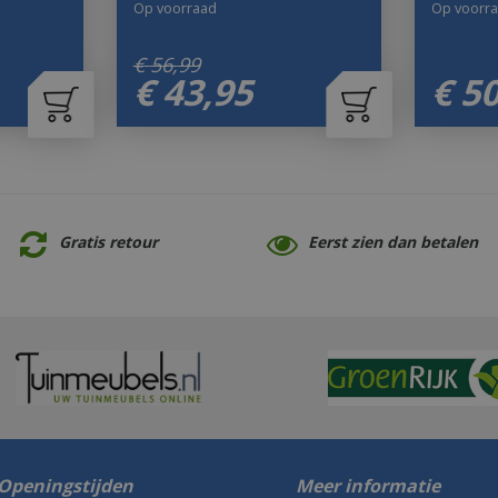
Op voorraad
Op voorr
€
56
,
99
€
43
,
95
€
5
Gratis retour
Eerst zien dan betalen
Openingstijden
Meer informatie