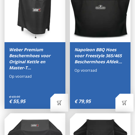
Weber Premium
Napoleon BBQ Hoes
Beschermhoes voor
voor Freestyle 365/465
Original Kettle en
Beschermhoes Afdek…
Master-T…
Op voorraad
Op voorraad
€
69
,
99
€
55
,
95
€
79
,
95