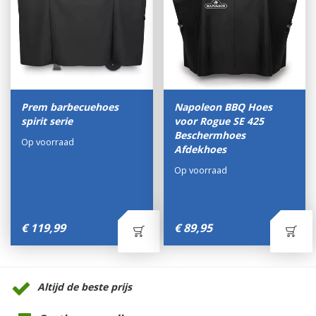
Prem barbecuehoes
Napoleon BBQ Hoes
spirit serie
voor Rogue SE 425
Beschermhoes
Op voorraad
Afdekhoes
Op voorraad
€
119
,
99
€
89
,
95
Altijd de beste prijs