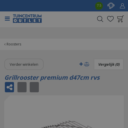
G
7.5
a
n
a
a
Product toegevoegd
r
aan wensenlijst
c
o
Roosters
n
t
e
Verder winkelen
Vergelijk (0)
n
t
Grillrooster premium d47cm rvs