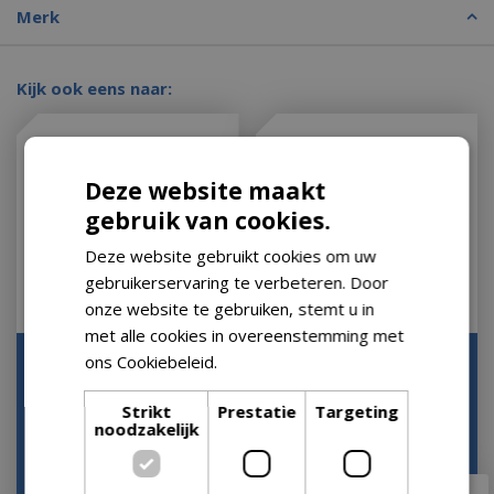
Merk
Kijk ook eens naar:
Deze website maakt
gebruik van cookies.
Deze website gebruikt cookies om uw
gebruikerservaring te verbeteren. Door
onze website te gebruiken, stemt u in
met alle cookies in overeenstemming met
Grillrooster q1 serie
Grillrooster premium
ons Cookiebeleid.
Lees verder
d57cm rvs
Let op: bijna uitverkocht!
Strikt
Prestatie
Targeting
Let op: bijna uitverkocht!
noodzakelijk
€
93
,
49
€
79
,
99