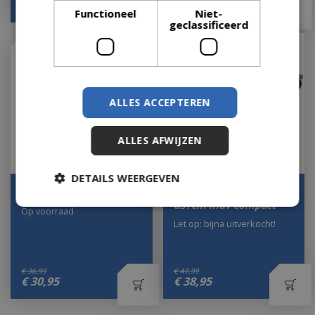
€
81
,
95
€
75
,
95
Functioneel
Niet-
geclassificeerd
ALLES ACCEPTEREN
ALLES AFWIJZEN
DETAILS WEERGEVEN
Grillrooster d57cm
Warmhoudrek voor
d57cm muv compact
Op voorraad
Let op: bijna uitverkocht!
€
36
,
99
€
47
,
99
€
30
,
95
€
38
,
95