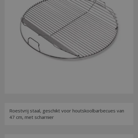
Roestvrij staal, geschikt voor houtskoolbarbecues van
47 cm, met scharnier