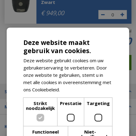
Zwart
€
949
,
00
Totaal
€
2.399
,
00
Deze website maakt
gebruik van cookies.
Deze website gebruikt cookies om uw
gebruikerservaring te verbeteren. Door
onze website te gebruiken, stemt u in
met alle cookies in overeenstemming met
ons Cookiebeleid.
Lees verder
Specificaties
Strikt
Prestatie
Targeting
Merk
noodzakelijk
Kijk ook eens naar:
Functioneel
Niet-