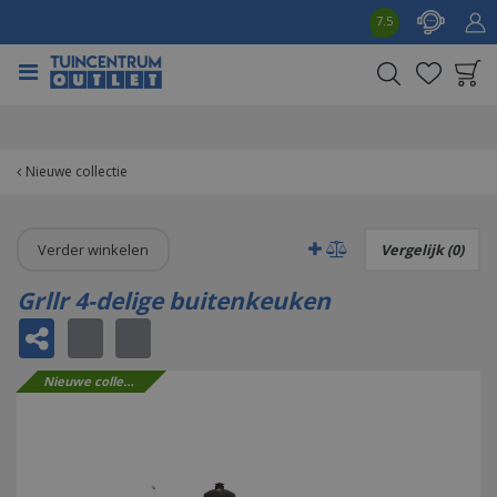
G
7.5
a
n
a
a
Product toegevoegd
r
aan wensenlijst
c
o
Nieuwe collectie
n
t
e
Verder winkelen
Vergelijk (0)
n
t
Grllr 4-delige buitenkeuken
Nieuwe collectie