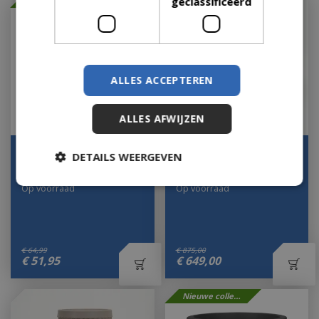
geclassificeerd
Nieuwe collectie
ALLES ACCEPTEREN
ALLES AFWIJZEN
Pot greenville Ø47 cm -
Vita Massa ronde
DETAILS WEERGEVEN
blad groen
picknicktafel taupe
Op voorraad
Op voorraad
€
64
,
99
€
875
,
00
€
51
,
95
€
649
,
00
Nieuwe collectie