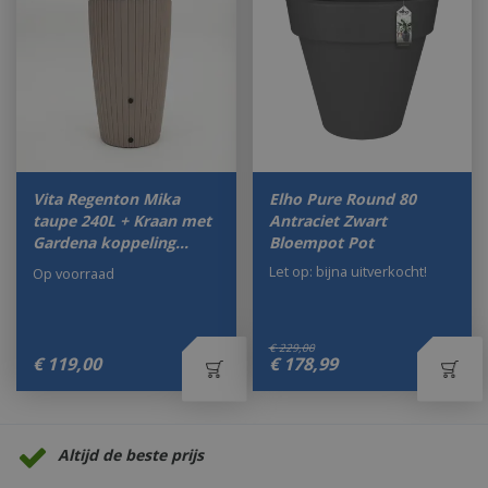
Vita Regenton Mika
Elho Pure Round 80
taupe 240L + Kraan met
Antraciet Zwart
Gardena koppeling…
Bloempot Pot
Let op: bijna uitverkocht!
Op voorraad
€
229
,
00
€
119
,
00
€
178
,
99
Altijd de beste prijs