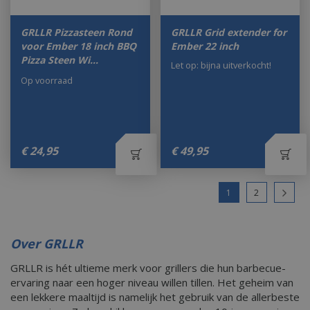
GRLLR Pizzasteen Rond
GRLLR Grid extender for
voor Ember 18 inch BBQ
Ember 22 inch
Pizza Steen Wi…
Let op: bijna uitverkocht!
Op voorraad
€
24
,
95
€
49
,
95
1
2
Over GRLLR
GRLLR is hét ultieme merk voor grillers die hun barbecue-
ervaring naar een hoger niveau willen tillen. Het geheim van
een lekkere maaltijd is namelijk het gebruik van de allerbeste