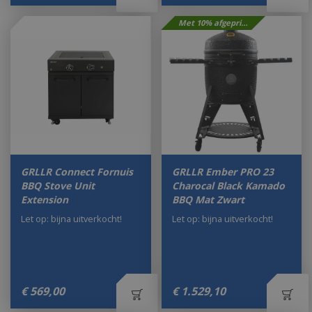
Met 10% afgeprijsd
GRLLR Connect Fornuis
GRLLR Ember PRO 23
BBQ Stove Unit
Charocal Black Kamado
Extension
BBQ Mat Zwart
Let op: bijna uitverkocht!
Let op: bijna uitverkocht!
€
569
,
00
€
1.529
,
10