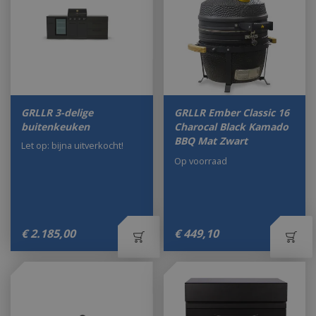
GRLLR 3-delige
GRLLR Ember Classic 16
buitenkeuken
Charocal Black Kamado
BBQ Mat Zwart
Let op: bijna uitverkocht!
Op voorraad
€
2.185
,
00
€
449
,
10