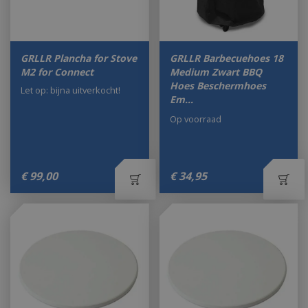
GRLLR Plancha for Stove
GRLLR Barbecuehoes 18
M2 for Connect
Medium Zwart BBQ
Hoes Beschermhoes
Let op: bijna uitverkocht!
Em…
Op voorraad
€
99
,
00
€
34
,
95