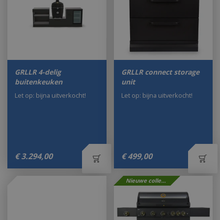
GRLLR 4-delig
GRLLR connect storage
buitenkeuken
unit
Let op: bijna uitverkocht!
Let op: bijna uitverkocht!
€
3.294
,
00
€
499
,
00
Nieuwe collectie