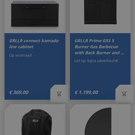
GRLLR connect kamado
GRLLR Prime G5S 5
low cabinet
Burner Gas Barbecue
with Back Burner and …
Op voorraad
Let op: bijna uitverkocht!
€
369
,
00
€
1.199
,
00