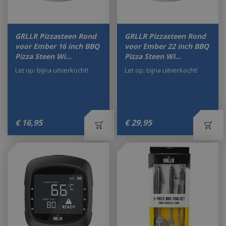
GRLLR Pizzasteen Rond
GRLLR Pizzasteen Rond
voor Ember 16 inch BBQ
voor Ember 22 inch BBQ
Pizza Steen Wi…
Pizza Steen Wi…
Let op: bijna uitverkocht!
Let op: bijna uitverkocht!
€
16
,
95
€
29
,
95