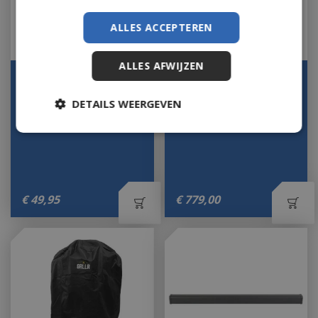
ALLES ACCEPTEREN
ALLES AFWIJZEN
GRLLR Gietijzeren
GRLLR Prime G3S 3
Rooster Half Rond voor
Burner Gas Barbecue
DETAILS WEERGEVEN
Ember 22 inch BBQ
with Side Burner
Let op: bijna uitverkocht!
Op voorraad
€
49
,
95
€
779
,
00