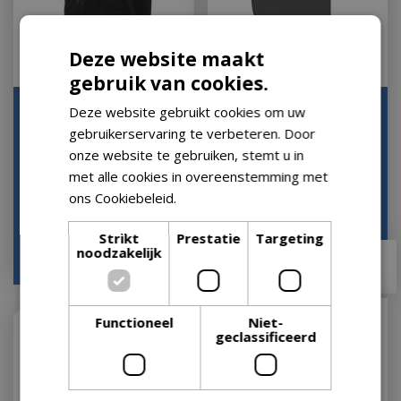
Deze website maakt
gebruik van cookies.
GRLLR Barbecuehoes 22
GRLLR Gietijzeren
Deze website gebruikt cookies om uw
Large voor Classic en
Grillplaat Half Rond voor
gebruikerservaring te verbeteren. Door
Pro Zwart BBQ H…
Ember 22 inch B…
onze website te gebruiken, stemt u in
Op voorraad
Op voorraad
met alle cookies in overeenstemming met
ons Cookiebeleid.
Lees verder
Strikt
Prestatie
Targeting
noodzakelijk
€
39
,
95
€
59
,
95
Functioneel
Niet-
geclassificeerd