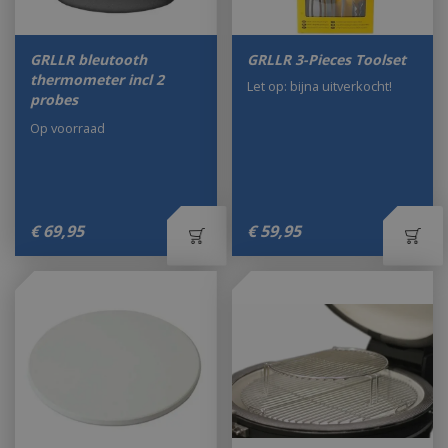
GRLLR bleutooth
GRLLR 3-Pieces Toolset
thermometer incl 2
Let op: bijna uitverkocht!
probes
Op voorraad
€
69
,
95
€
59
,
95