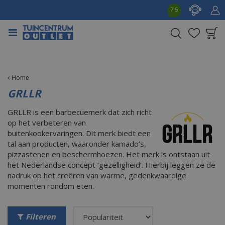
G
7.5
a
n
a
a
Product toegevoegd
r
aan wensenlijst
c
o
Home
n
GRLLR
t
e
GRLLR is een barbecuemerk dat zich richt
n
op het verbeteren van
t
buitenkookervaringen. Dit merk biedt een
tal aan producten, waaronder kamado’s,
pizzastenen en beschermhoezen. Het merk is ontstaan uit
het Nederlandse concept ‘gezelligheid’. Hierbij leggen ze de
nadruk op het creëren van warme, gedenkwaardige
momenten rondom eten.
Filteren