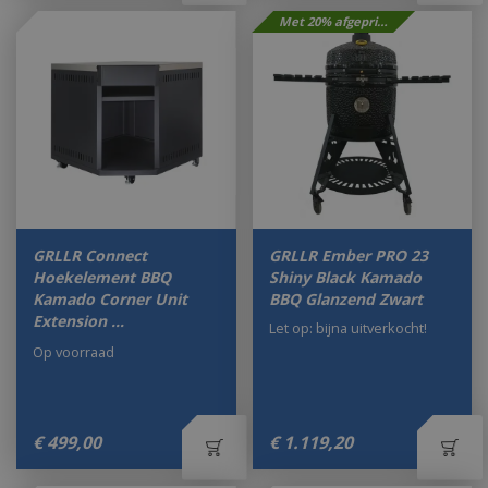
Met 20% afgeprijsd
GRLLR Connect
GRLLR Ember PRO 23
Hoekelement BBQ
Shiny Black Kamado
Kamado Corner Unit
BBQ Glanzend Zwart
Extension …
Let op: bijna uitverkocht!
Op voorraad
€
499
,
00
€
1.119
,
20