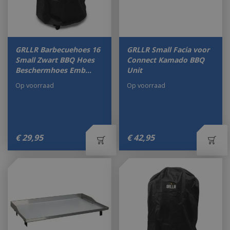
GRLLR Barbecuehoes 16
GRLLR Small Facia voor
Small Zwart BBQ Hoes
Connect Kamado BBQ
Beschermhoes Emb…
Unit
Op voorraad
Op voorraad
€
29
,
95
€
42
,
95