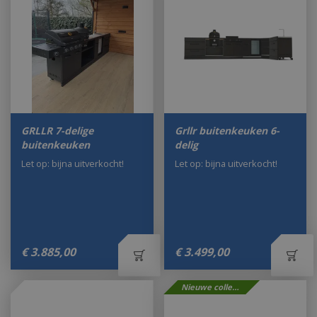
GRLLR 7-delige
Grllr buitenkeuken 6-
buitenkeuken
delig
Let op: bijna uitverkocht!
Let op: bijna uitverkocht!
€
3.885
,
00
€
3.499
,
00
Nieuwe collectie