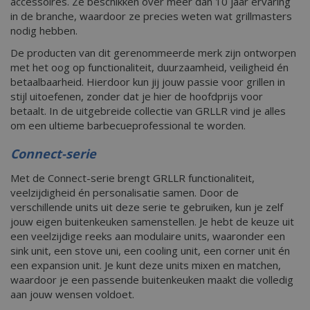
accessoires. Ze beschikken over meer dan 10 jaar ervaring
in de branche, waardoor ze precies weten wat grillmasters
nodig hebben.
De producten van dit gerenommeerde merk zijn ontworpen
met het oog op functionaliteit, duurzaamheid, veiligheid én
betaalbaarheid. Hierdoor kun jij jouw passie voor grillen in
stijl uitoefenen, zonder dat je hier de hoofdprijs voor
betaalt. In de uitgebreide collectie van GRLLR vind je alles
om een ultieme barbecueprofessional te worden.
Connect-serie
Met de Connect-serie brengt GRLLR functionaliteit,
veelzijdigheid én personalisatie samen. Door de
verschillende units uit deze serie te gebruiken, kun je zelf
jouw eigen buitenkeuken samenstellen. Je hebt de keuze uit
een veelzijdige reeks aan modulaire units, waaronder een
sink unit, een stove uni, een cooling unit, een corner unit én
een expansion unit. Je kunt deze units mixen en matchen,
waardoor je een passende buitenkeuken maakt die volledig
aan jouw wensen voldoet.