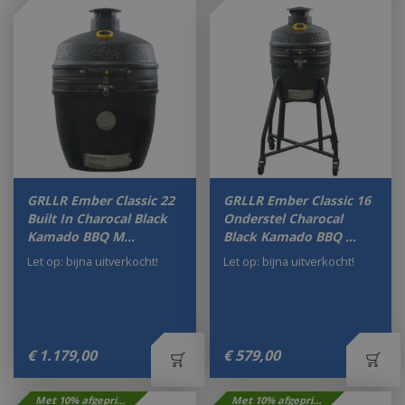
GRLLR Ember Classic 22
GRLLR Ember Classic 16
Built In Charocal Black
Onderstel Charocal
Kamado BBQ M…
Black Kamado BBQ …
Let op: bijna uitverkocht!
Let op: bijna uitverkocht!
€
1.179
,
00
€
579
,
00
Met 10% afgeprijsd
Met 10% afgeprijsd