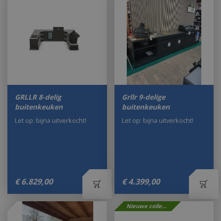
GRLLR 8-delig
Grllr 9-delige
buitenkeuken
buitenkeuken
Let op: bijna uitverkocht!
Let op: bijna uitverkocht!
€
6.829
,
00
€
4.399
,
00
Nieuwe collectie