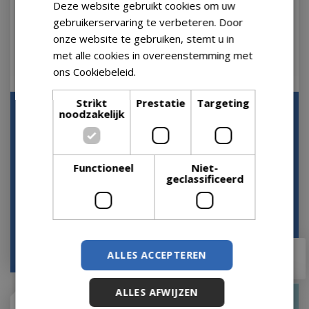
Deze website gebruikt cookies om uw
gebruikerservaring te verbeteren. Door
onze website te gebruiken, stemt u in
met alle cookies in overeenstemming met
ons Cookiebeleid.
Lees verder
Strikt
Prestatie
Targeting
Lampenkap Webbing
Lamp rotan blond
noodzakelijk
30x60 cm
d40h30cm
Let op: bijna uitverkocht!
Op voorraad
Functioneel
Niet-
geclassificeerd
€
99
,
90
€
91
,
99
€
79
,
92
€
91
,
95
ALLES ACCEPTEREN
ALLES AFWIJZEN