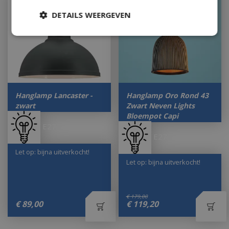
DETAILS WEERGEVEN
Hanglamp Lancaster -
Hanglamp Oro Rond 43
zwart
Zwart Neven Lights
Bloempot Capi
E27
E27
Let op: bijna uitverkocht!
Let op: bijna uitverkocht!
€
179
,
00
€
89
,
00
€
119
,
20