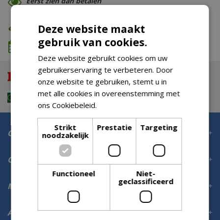
Eerst zien dan betalen
Eigen bezorg- & installatieservice
Deze website maakt
gebruik van cookies.
We komen wanneer het jou uitkomt
Deze website gebruikt cookies om uw
gebruikerservaring te verbeteren. Door
onze website te gebruiken, stemt u in
met alle cookies in overeenstemming met
ons Cookiebeleid.
Lees verder
Strikt
Prestatie
Targeting
Contact
noodzakelijk
Openingstijden
Functioneel
Niet-
geclassificeerd
Meer informatie
Aanmelden voor digitale nieuwsbrief