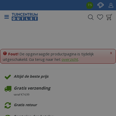
G
7.5
a
n
a
a
Product toegevoegd
r
aan wensenlijst
c
o
n
t
x
Fout!
De opgevraagde productpagina is tijdelijk
e
uitgeschakeld. Ga terug naar het
overzicht
.
n
t
Altijd de beste prijs
Gratis verzending
vanaf €74,99
Gratis retour