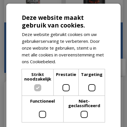
Deze website maakt
gebruik van cookies.
Beer Can Chicken Rub
Dirty Bird Rub
Deze website gebruikt cookies om uw
200g
Let op: bijna uitverkocht!
gebruikerservaring te verbeteren. Door
Let op: bijna uitverkocht!
onze website te gebruiken, stemt u in
met alle cookies in overeenstemming met
ons Cookiebeleid.
Lees verder
€
7
,
99
€
18
,
95
Strikt
Prestatie
Targeting
noodzakelijk
Functioneel
Niet-
geclassificeerd