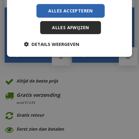
ALLES ACCEPTEREN
Pulled Pork Rub 210g
Herb Butter Mix 60g
Op voorraad
Op voorraad
ALLES AFWIJZEN
DETAILS WEERGEVEN
€
7
,
99
€
4
,
49
Altijd de beste prijs
Gratis verzending
vanaf €74,99
Gratis retour
Eerst zien dan betalen