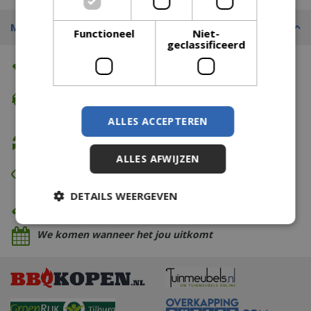
Merk
Functioneel
Niet-
geclassificeerd
Altijd de beste prijs
Gratis verzending
vanaf €74,99
ALLES ACCEPTEREN
Gratis retour
ALLES AFWIJZEN
Eerst zien dan betalen
DETAILS WEERGEVEN
Eigen bezorg- & installatieservice
We komen wanneer het jou uitkomt