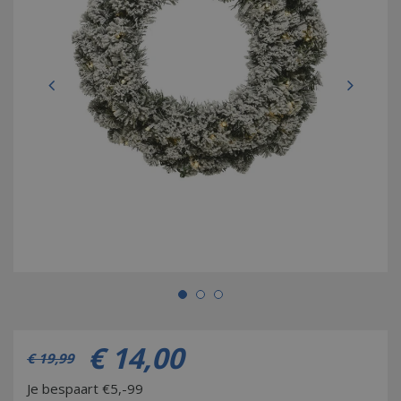
€
14
,
00
€
19
,
99
Je bespaart €5,-99