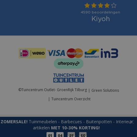
Betaalmogelijkheden:
©
Tuincentrum Outlet- GroenRijk Tilburg
Green Solutions
Tuincentrum Overzicht
ZOMERSALE!
Tuinmeubelen - Barbecues - Buitenpotten - Interieur
artikelen
MET 10-30% KORTING!
01
04
26
59