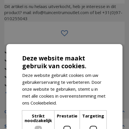
Dit artikel is nu helaas uitverkocht, heb je interesse in dit
product? mail: info@tuincentrumoutlet.com of bel +31(0)97-
010255043
Altijd de beste prijs
Deze website maakt
Eerst zien dan betalen (met Riverty)
gebruik van cookies.
Gratis verzending (vanaf €74,99)
Deze website gebruikt cookies om uw
Tot wel 14 dagen bedenktijd
gebruikerservaring te verbeteren. Door
Gratis retour
onze website te gebruiken, stemt u in
Op voorraad
met alle cookies in overeenstemming met
ons Cookiebeleid.
Lees verder
Omschrijving
Strikt
Prestatie
Targeting
noodzakelijk
Specificaties