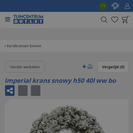
G
7.5
a
n
a
a
Product toegevoegd
r
aan wensenlijst
c
o
Kerstkransen binnen
n
t
e
Verder winkelen
Vergelijk (0)
n
t
Imperial krans snowy h50 40l ww bo