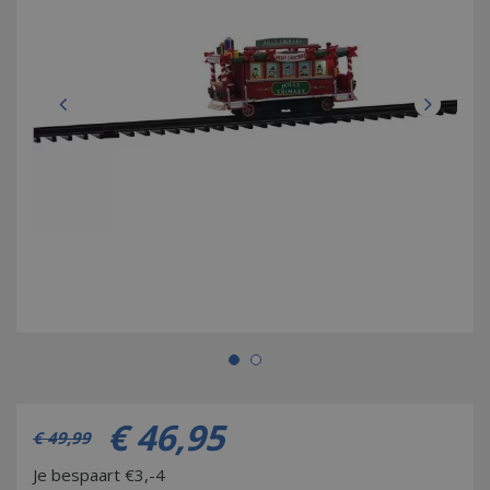
€
46
,
95
€
49
,
99
Je bespaart €3,-4