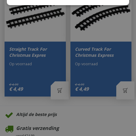
Straight Track For
Curved Track For
Christmas Expres
Christmas Express
Op voorraad
Op voorraad
€
4
,
99
€
4
,
99
€
4
,
49
€
4
,
49
Altijd de beste prijs
Gratis verzending
vanaf €74,99