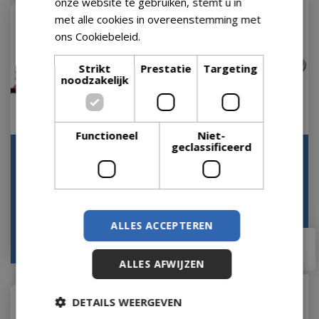
onze website te gebruiken, stemt u in
met alle cookies in overeenstemming met
ons Cookiebeleid.
Lees verder
Strikt
Prestatie
Targeting
noodzakelijk
Functioneel
Niet-
geclassificeerd
The Starlight Express
North Pole Railway
Op voorraad
Op voorraad
ALLES ACCEPTEREN
€
69
,
99
€
79
,
99
€
62
,
99
€
71
,
99
ALLES AFWIJZEN
DETAILS WEERGEVEN