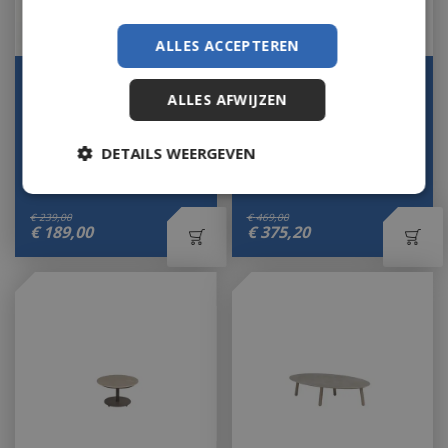
ALLES ACCEPTEREN
Tuintafel Antraciet Rond
Ambassador high coffee
ALLES AFWIJZEN
105 cm Zwart
table Natural teak 120 X
Lichtmetaal Basic Str…
70 X 55 cm.
Op voorraad
Op voorraad
DETAILS WEERGEVEN
€
239
,
00
€
469
,
00
€
189
,
00
€
375
,
20