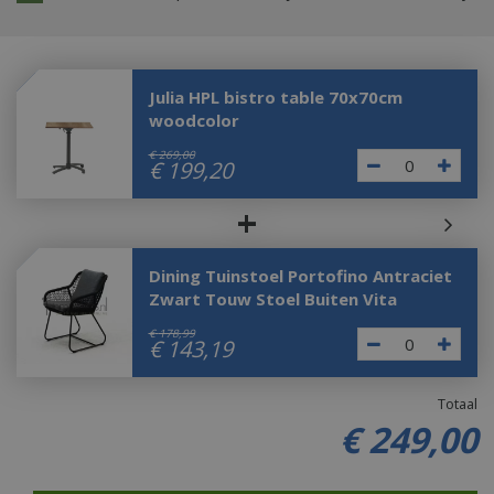
Julia HPL bistro table 70x70cm
woodcolor
€
269
,
00
€
199
,
20
+
Dining Tuinstoel Portofino Antraciet
Zwart Touw Stoel Buiten Vita
€
178
,
99
€
143
,
19
Totaal
€
249
,
00