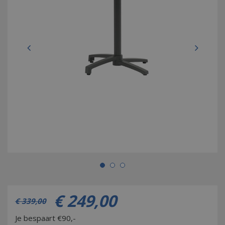
€
249
,
00
€
339
,
00
Je bespaart €90,-