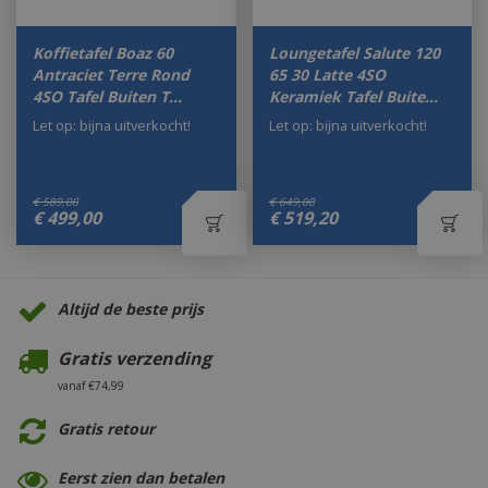
Koffietafel Boaz 60
Loungetafel Salute 120
Antraciet Terre Rond
65 30 Latte 4SO
4SO Tafel Buiten T…
Keramiek Tafel Buite…
Let op: bijna uitverkocht!
Let op: bijna uitverkocht!
€
589
,
00
€
649
,
00
€
499
,
00
€
519
,
20
Altijd de beste prijs
Gratis verzending
vanaf €74,99
Gratis retour
Eerst zien dan betalen