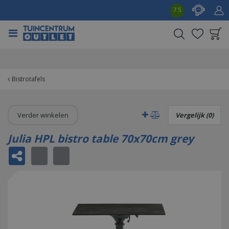
G
7.5
a
n
a
a
Product toegevoegd
r
aan wensenlijst
c
o
Bistrotafels
n
t
e
Verder winkelen
Vergelijk (0)
n
t
Julia HPL bistro table 70x70cm grey