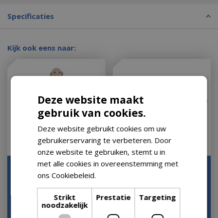
Specificaties
Kijk ook eens naar:
Deze website maakt
gebruik van cookies.
Deze website gebruikt cookies om uw
gebruikerservaring te verbeteren. Door
onze website te gebruiken, stemt u in
met alle cookies in overeenstemming met
Langnek animatie
Vlindermolen Luville
ons Cookiebeleid.
Lees verder
inclusief adapter
Efteling Collectie 2023
Let op: bijna uitverkocht!
Op voorraad
Strikt
Prestatie
Targeting
noodzakelijk