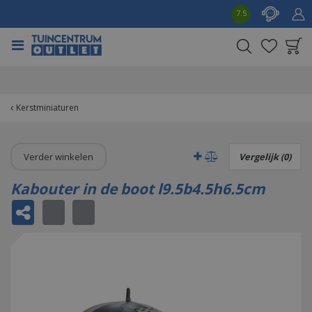
G
7.5
a
n
a
a
Product toegevoegd
r
aan wensenlijst
c
o
Kerstminiaturen
n
t
e
Verder winkelen
Vergelijk (0)
n
t
Kabouter in de boot l9.5b4.5h6.5cm