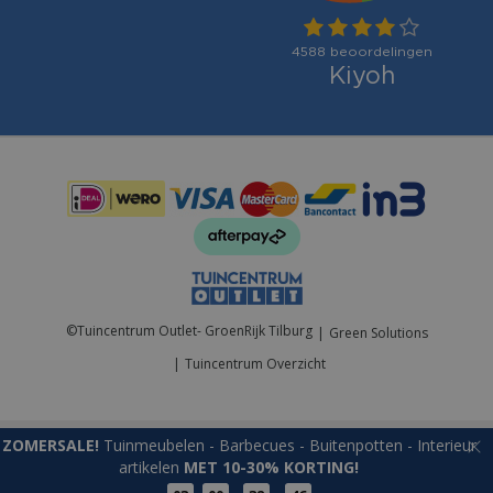
Betaalmogelijkheden:
©
Tuincentrum Outlet- GroenRijk Tilburg
Green Solutions
Tuincentrum Overzicht
ZOMERSALE!
Tuinmeubelen - Barbecues - Buitenpotten - Interieur
artikelen
MET 10-30% KORTING!