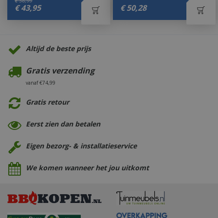
€
56
,
99
€
43
,
95
€
50
,
28
Altijd de beste prijs
Gratis verzending
vanaf €74,99
Gratis retour
Eerst zien dan betalen
Eigen bezorg- & installatieservice
We komen wanneer het jou uitkomt