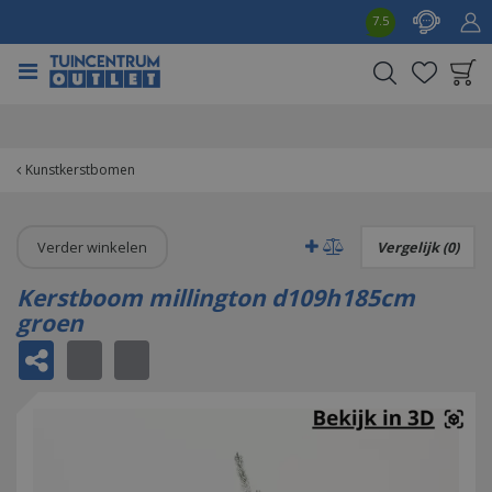
G
7.5
a
n
a
a
Product toegevoegd
r
aan wensenlijst
c
o
Kunstkerstbomen
n
t
e
Verder winkelen
Vergelijk (0)
n
t
Kerstboom millington d109h185cm
groen