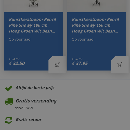
Kunstkerstboom Pencil
Kunstkerstboom Pencil
Pine Snowy 180 cm
Pine Snowy 150 cm
Hoog Groen Wit Besn…
Hoog Groen Wit Besn…
Op voorraad
Op voorraad
€
74
,
99
€
56
,
99
€
32
,
50
€
37
,
95
Altijd de beste prijs
Gratis verzending
vanaf €74,99
Gratis retour