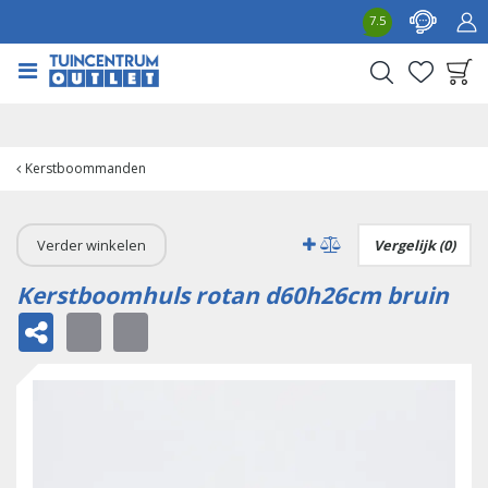
G
7.5
a
n
a
a
Product toegevoegd
r
aan wensenlijst
c
o
Kerstboommanden
n
t
e
Verder winkelen
Vergelijk (0)
n
t
Kerstboomhuls rotan d60h26cm bruin