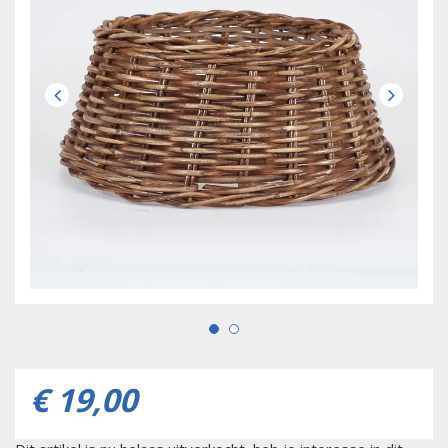
€
19
,
00