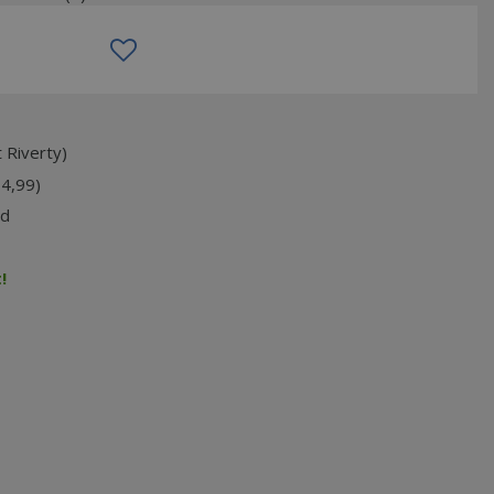
 Riverty)
74,99)
jd
!