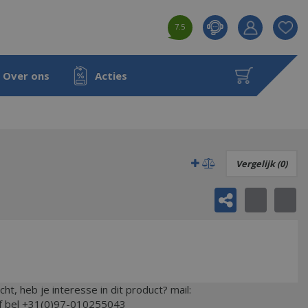
7.5
Product toeg
aan wensenl
Over ons
Acties
Vergelijk (0)
ocht, heb je interesse in dit product? mail:
of bel +31(0)97-010255043