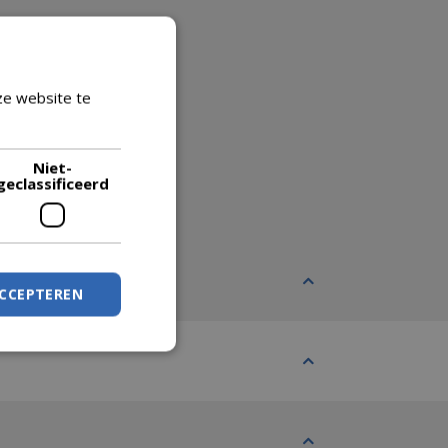
ze website te
Lees verder
Niet-
geclassificeerd
ACCEPTEREN