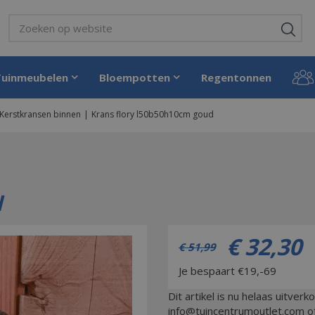
Tuinmeubelen
Bloempotten
Regentonnen
Kerstkransen binnen
Krans flory l50b50h10cm goud
d
€
32
,
30
€
51
,
99
Je bespaart €19,-69
Dit artikel is nu helaas uitverk
info@tuincentrumoutlet.com 