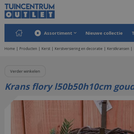
Ga
naar
content
Assortiment
Nieuwe collectie
Home
Producten
Kerst
Kerstversiering en decoratie
Kerstkransen
Verder winkelen
Krans flory l50b50h10cm gou