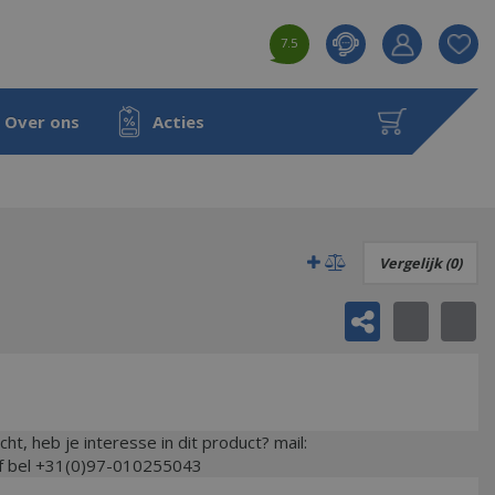
7.5
Product toeg
aan wensenl
Over ons
Acties
Vergelijk (0)
ocht, heb je interesse in dit product? mail:
of bel +31(0)97-010255043