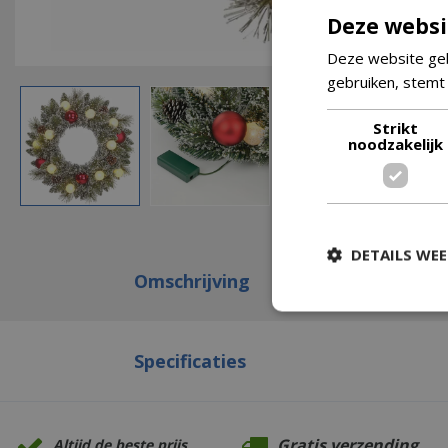
Deze websi
Deze website geb
gebruiken, stemt
Strikt
noodzakelijk
DETAILS WE
Omschrijving
Specificaties
Gratis verzending
Altijd de beste prijs