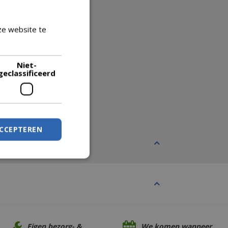
ze website te
Lees verder
Niet-
geclassificeerd
ACCEPTEREN
Eigen bezorg- &
We komen wanneer