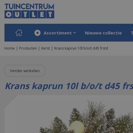
Ga
naar
content
Assortiment
Nieuwe collectie
Home
Producten
Kerst
Krans kaprun 10l b/o/t d45 frstd
Verder winkelen
Krans kaprun 10l b/o/t d45 fr