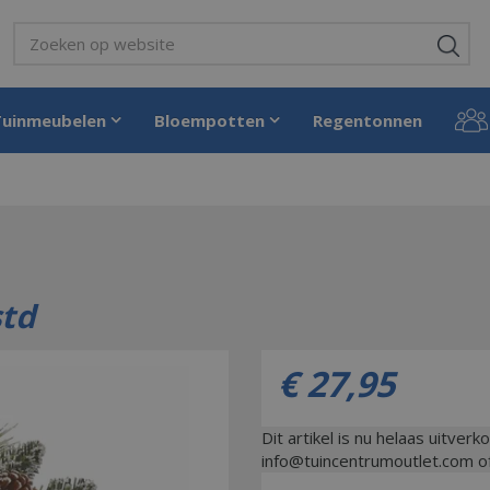
Tuinmeubelen
Bloempotten
Regentonnen
std
€
27
,
95
Dit artikel is nu helaas uitverk
info@tuincentrumoutlet.com 