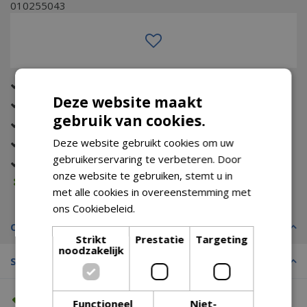
010255043
Altijd de beste prijs
Deze website maakt
Eerst zien dan betalen (met Riverty)
gebruik van cookies.
Gratis verzending (vanaf €74,99)
Deze website gebruikt cookies om uw
Tot wel 14 dagen bedenktijd
gebruikerservaring te verbeteren. Door
Gratis retour
onze website te gebruiken, stemt u in
Voorraad melding
met alle cookies in overeenstemming met
ons Cookiebeleid.
Lees verder
Omschrijving
Strikt
Prestatie
Targeting
noodzakelijk
Specificaties
Altijd de beste prijs
Functioneel
Niet-