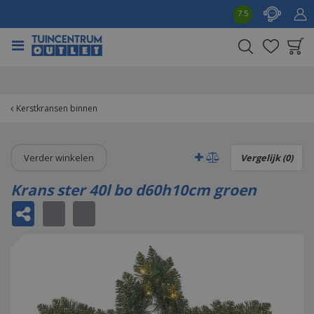
G
7.5
a
n
a
a
Product toegevoegd
r
aan wensenlijst
c
o
Kerstkransen binnen
n
t
e
Verder winkelen
Vergelijk (0)
n
t
Krans ster 40l bo d60h10cm groen