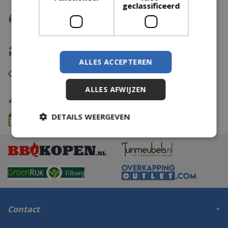
geclassificeerd
Gratis verzending
vanaf €74,99
Gratis retour
ALLES ACCEPTEREN
Eerst zien dan betalen
ALLES AFWIJZEN
Eigen bezorg- & installatieservice
DETAILS WEERGEVEN
We komen wanneer het jou uitkomt
Contact