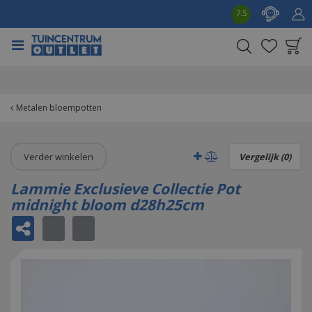
G
7.5
a
n
a
a
Product toegevoegd
r
aan wensenlijst
c
o
Metalen bloempotten
n
t
e
Verder winkelen
Vergelijk (0)
n
t
Lammie Exclusieve Collectie Pot
midnight bloom d28h25cm