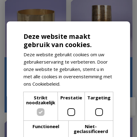
Deze website maakt
gebruik van cookies.
Deze website gebruikt cookies om uw
gebruikerservaring te verbeteren. Door
Gina Da Viva pot mat
Pot op voet kya
onze website te gebruiken, stemt u in
gold XL
d58h129cm darkroast
met alle cookies in overeenstemming met
Op voorraad
Op voorraad
ons Cookiebeleid.
Lees verder
Strikt
Prestatie
Targeting
noodzakelijk
€
70
,
95
€
399
,
00
Functioneel
Niet-
geclassificeerd