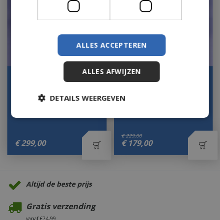
ALLES ACCEPTEREN
ALLES AFWIJZEN
Indigo pot vintage gold
Indigo pot vintage gold
76x62x59
58x51x42,5
DETAILS WEERGEVEN
Let op: bijna uitverkocht!
Op voorraad
€
229
,
00
€
299
,
00
€
179
,
00
Altijd de beste prijs
Gratis verzending
vanaf €74,99