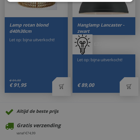
Lamp rotan blond
Hanglamp Lancaster -
d40h30cm
zwart
Let op: bijna uitverkocht!
E27
Let op: bijna uitverkocht!
€
91
,
99
€
91
,
95
€
89
,
00
Altijd de beste prijs
Gratis verzending
vanaf €74,99