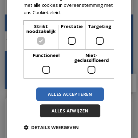
met alle cookies in overeenstemming met
ons Cookiebeleid.
Lees verder
Hanglamp Bamboe Klein
Lampenkap Webbing
Strikt
Prestatie
Targeting
- zwart
30x60 cm
noodzakelijk
Op voorraad
E27
Functioneel
Niet-
geclassificeerd
Op voorraad
vanaf
€
102
,
90
€
55
,
96
€
79
,
92
ALLES ACCEPTEREN
ALLES AFWIJZEN
DETAILS WEERGEVEN