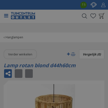
G
7.5
a
n
a
a
Product toegevoegd
r
aan wensenlijst
c
o
Hanglampen
n
t
e
Verder winkelen
Vergelijk (0)
n
t
Lamp rotan blond d44h60cm