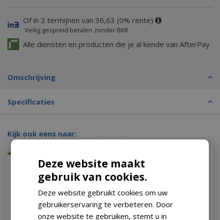
Of in 3 termijnen van 36,63 (0% rente)
Veilig gespreid betalen zonder BKR
Alle diensten en producten die je al kende van AfterPay
Omschrijving
Specificaties
Kijk ook eens naar:
Met 20% afgeprijsd
Met 20% afgeprijsd
Deze website maakt
gebruik van cookies.
Deze website gebruikt cookies om uw
gebruikerservaring te verbeteren. Door
onze website te gebruiken, stemt u in