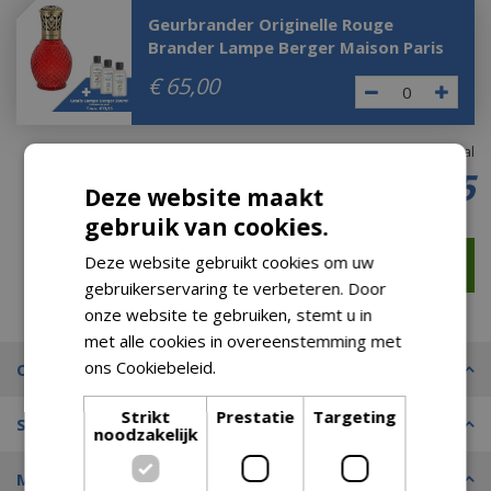
Geurbrander Originelle Rouge
Brander Lampe Berger Maison Paris
€
65
,
00
Totaal
€
29
,
95
Deze website maakt
gebruik van cookies.
Deze website gebruikt cookies om uw
gebruikerservaring te verbeteren. Door
onze website te gebruiken, stemt u in
met alle cookies in overeenstemming met
ons Cookiebeleid.
Lees verder
Omschrijving
Strikt
Prestatie
Targeting
Specificaties
noodzakelijk
Merk