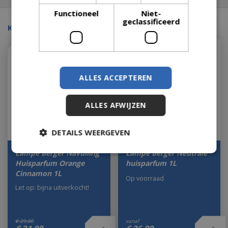
Functioneel
Niet-
geclassificeerd
Kijk ook eens naar:
ALLES ACCEPTEREN
ALLES AFWIJZEN
DETAILS WEERGEVEN
Lampe Berger Navulling
Lampe Berger Neutrale
Huisparfum Orange
huisparfum 1L
Cinnamon 1L
Op voorraad
Let op: bijna uitverkocht!
€
29
,
00
vanaf