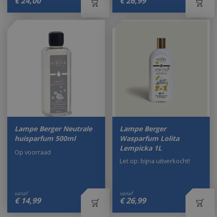
€
24
,
00
€
26
,
99
Lampe Berger Neutrale
Lampe Berger
huisparfum 500ml
Wasparfum Lolita
Lempicka 1L
Op voorraad
Let op: bijna uitverkocht!
vanaf
vanaf
€
14
,
99
€
26
,
99