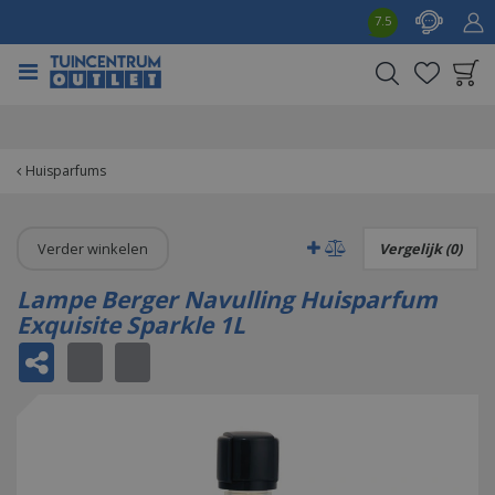
G
7.5
a
n
a
a
Product toegevoegd
r
aan wensenlijst
c
o
Huisparfums
n
t
e
Verder winkelen
Vergelijk (0)
n
t
Lampe Berger Navulling Huisparfum
Exquisite Sparkle 1L