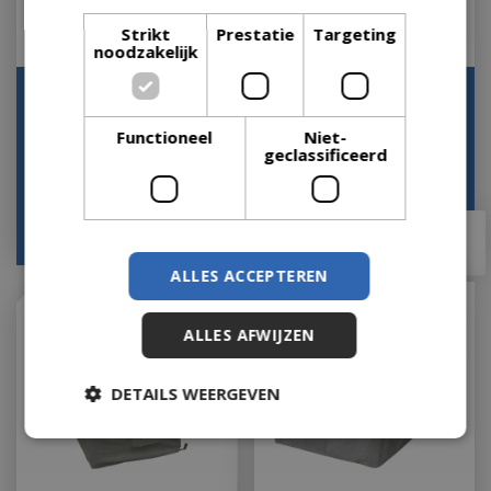
Strikt
Prestatie
Targeting
noodzakelijk
Beschermhoes voor
Bankhoes ca
hangstoel
200x90x100cm grijs
Functioneel
Niet-
Let op: bijna uitverkocht!
Op voorraad
geclassificeerd
€
25
,
99
€
69
,
95
€
20
,
95
€
67
,
95
ALLES ACCEPTEREN
ALLES AFWIJZEN
DETAILS WEERGEVEN