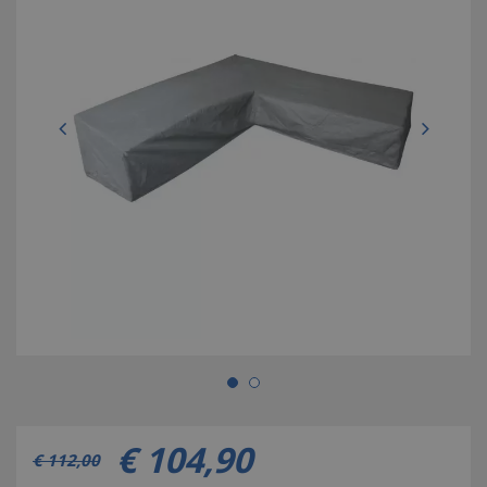
€
104
,
90
€
112
,
00