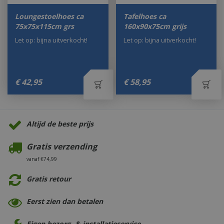
Loungestoelhoes ca
Tafelhoes ca
75x75x115cm grs
160x90x75cm grijs
Let op: bijna uitverkocht!
Let op: bijna uitverkocht!
€
42
,
95
€
58
,
95
Altijd de beste prijs
Gratis verzending
vanaf €74,99
Gratis retour
Eerst zien dan betalen
Eigen bezorg- & installatieservice