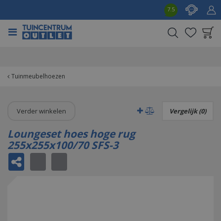
G
7.5
a
n
a
a
Product toegevoegd
r
aan wensenlijst
c
o
Tuinmeubelhoezen
n
t
e
Verder winkelen
Vergelijk (0)
n
t
Loungeset hoes hoge rug
255x255x100/70 SFS-3