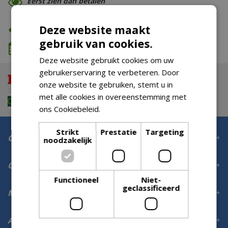
Eerst zien dan betalen
Eigen bezorg- & installatieservice
Deze website maakt
gebruik van cookies.
We komen wanneer het jou uitkomt
Deze website gebruikt cookies om uw
gebruikerservaring te verbeteren. Door
onze website te gebruiken, stemt u in
met alle cookies in overeenstemming met
ons Cookiebeleid.
Lees verder
Strikt
Prestatie
Targeting
Contact
noodzakelijk
Openingstijden
Functioneel
Niet-
geclassificeerd
Meer informatie
Aanmelden voor digitale nieuwsbrief