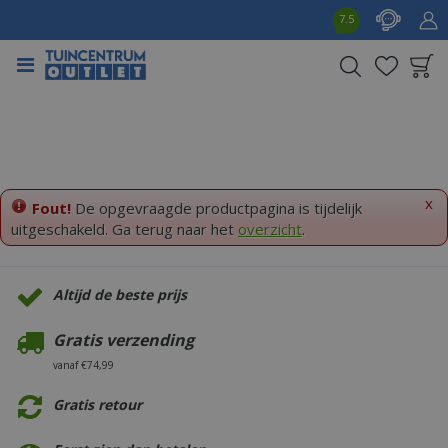
G
7.5
a
n
a
a
Product toegevoegd
r
aan wensenlijst
c
o
n
t
x
Fout!
De opgevraagde productpagina is tijdelijk
e
uitgeschakeld. Ga terug naar het
overzicht
.
n
t
Altijd de beste prijs
Gratis verzending
vanaf €74,99
Gratis retour