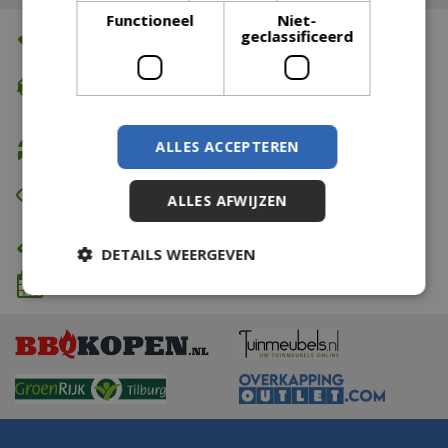
Functioneel
Niet-
geclassificeerd
Altijd de beste prijs
Gratis verzending
vanaf €74,99
ALLES ACCEPTEREN
Gratis retour
Eerst zien dan betalen
ALLES AFWIJZEN
Eigen bezorg- & installatieservice
DETAILS WEERGEVEN
We komen wanneer het jou uitkomt