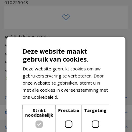
010255043
Altijd de beste prijs
Eerst zien dan betalen (met Riverty)
Deze website maakt
Gratis verzending (vanaf €74,99)
gebruik van cookies.
Tot wel 14 dagen bedenktijd
Deze website gebruikt cookies om uw
Gratis retour
gebruikerservaring te verbeteren. Door
Voorraad melding
onze website te gebruiken, stemt u in
met alle cookies in overeenstemming met
ons Cookiebeleid.
Lees verder
Omschrijving
Strikt
Prestatie
Targeting
Specificaties
noodzakelijk
Merk