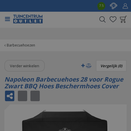
G
7.5
a
n
a
a
Product toegevoegd
r
aan wensenlijst
c
o
Barbecuehoezen
n
t
e
Verder winkelen
Vergelijk (0)
n
t
Napoleon Barbecuehoes 28 voor Rogue
Zwart BBQ Hoes Beschermhoes Cover