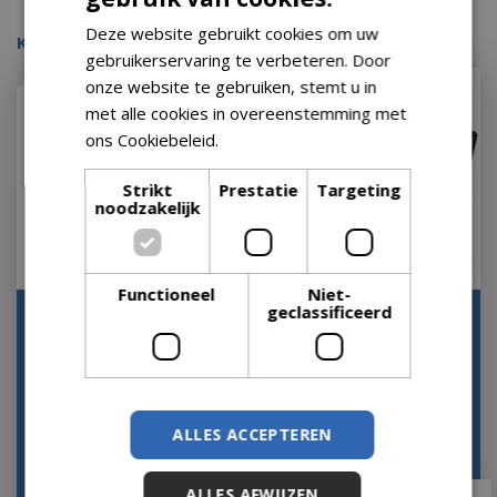
Deze website gebruikt cookies om uw
Kijk ook eens naar:
gebruikerservaring te verbeteren. Door
onze website te gebruiken, stemt u in
met alle cookies in overeenstemming met
ons Cookiebeleid.
Lees verder
Strikt
Prestatie
Targeting
noodzakelijk
Functioneel
Niet-
geclassificeerd
Weber Premium
Napoleon BBQ Hoes
Beschermhoes voor
voor Freestyle 365/465
Original Kettle en
Beschermhoes Afdek…
Master-T…
Op voorraad
Op voorraad
ALLES ACCEPTEREN
€
69
,
99
ALLES AFWIJZEN