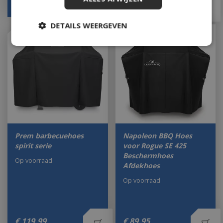
€
55
,
95
€
79
,
95
DETAILS WEERGEVEN
Prem barbecuehoes
Napoleon BBQ Hoes
spirit serie
voor Rogue SE 425
Beschermhoes
Op voorraad
Afdekhoes
Op voorraad
€
119
,
99
€
89
,
95