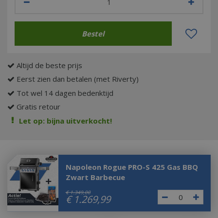
Altijd de beste prijs
Eerst zien dan betalen (met Riverty)
Tot wel 14 dagen bedenktijd
Gratis retour
Let op: bijna uitverkocht!
Napoleon Rogue PRO-S 425 Gas BBQ
Zwart Barbecue
€
1.349
,
00
€
1.269
,
99