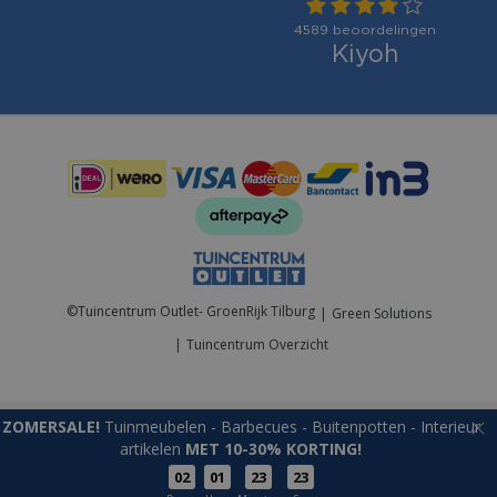
Betaalmogelijkheden:
©
Tuincentrum Outlet- GroenRijk Tilburg
Green Solutions
Tuincentrum Overzicht
ZOMERSALE!
Tuinmeubelen - Barbecues - Buitenpotten - Interieur
artikelen
MET 10-30% KORTING!
02
01
23
23
Napoleon Barbecuehoes 28 voor Rogue Zwart BBQ Hoes Beschermhoes Cover