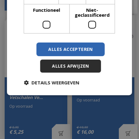
€
19
,
95
€
11
,
00
Functioneel
Niet-
geclassificeerd
ALLES ACCEPTEREN
ALLES AFWIJZEN
DETAILS WEERGEVEN
Napoleon 5 stuks Klein
Druip bakje
Vetlekbakjes Aluminium
pellet/summit
Vetschalen Ve…
Op voorraad
Op voorraad
€
5
,
95
€
19
,
99
€
5
,
25
€
16
,
00