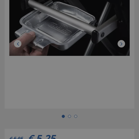
€
5
,
25
€
5
,
95