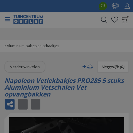
G
7.5
a
n
a
a
Product toegevoegd
r
aan wensenlijst
c
o
Aluminium bakjes en schaaltjes
n
t
e
Verder winkelen
Vergelijk (0)
n
t
Napoleon Vetlekbakjes PRO285 5 stuks
Aluminium Vetschalen Vet
opvangbakken