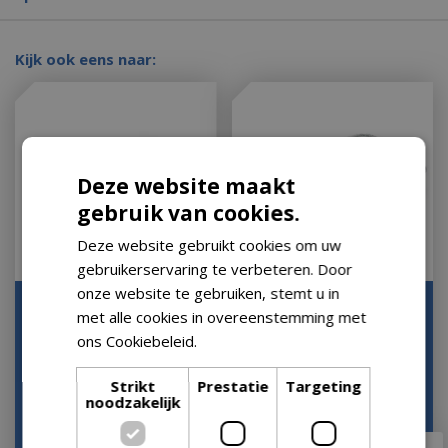
Kijk ook eens naar:
Deze website maakt
gebruik van cookies.
Deze website gebruikt cookies om uw
gebruikerservaring te verbeteren. Door
onze website te gebruiken, stemt u in
Wegwerpkom
Lekbakjes aluminium
met alle cookies in overeenstemming met
aluminium sp6
groot 10st
ons Cookiebeleid.
Lees verder
Op voorraad
Op voorraad
Strikt
Prestatie
Targeting
noodzakelijk
€
21
,
95
€
11
,
99